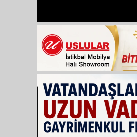
VİDEO
1.500 dekar arazi suyla bulu
Bin 500 dekar
suyla buluşa
SON DAKİKA