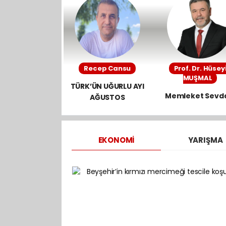
kovanlar tek 
sayılıyor
Recep Cansu
Prof. Dr. Hüsey
MUŞMAL
TÜRK’ÜN UĞURLU AYI
Memleket Sevd
AĞUSTOS
EKONOMI
YARIŞMA