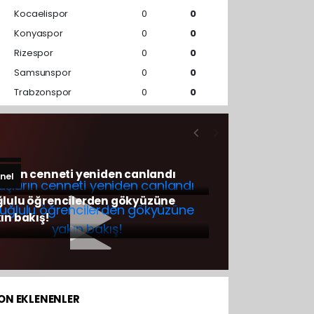
Kocaelispor
0
0
Konyaspor
0
0
Rizespor
0
0
Samsunspor
0
0
Trabzonspor
0
0
nel
ların cenneti yeniden canlandı
nel
lulu öğrencilerden gökyüzüne
ın bakış!
ON EKLENENLER