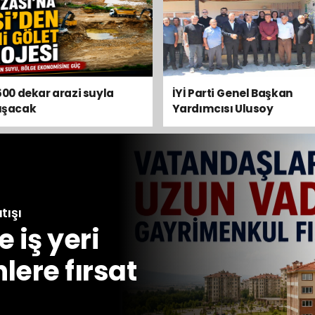
eleri
ndirildi
500 dekar arazi suyla
İYİ Parti Genel Başkan
uşacak
Yardımcısı Ulusoy
Beyşehir’de
tışı
 iş yeri
lere fırsat