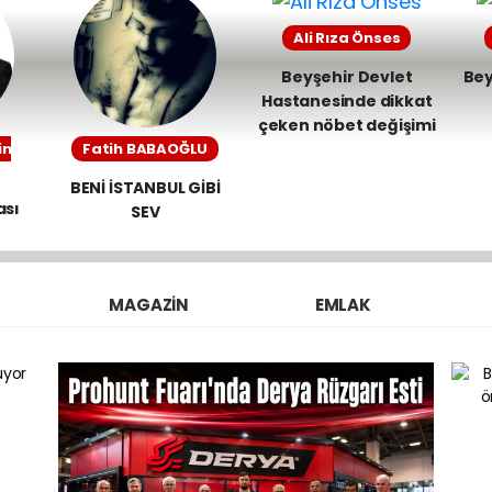
tek
Ali Rıza Önses
Beyşehir Devlet
Bey
Hastanesinde dikkat
çeken nöbet değişimi
in
Fatih BABAOĞLU
BENİ İSTANBUL GİBİ
ası
SEV
MAGAZIN
EMLAK