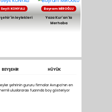
Seyit KONYALI
Bayram MİROĞLU
şehir'in leylekleri
Yaza Kur'an'la
Merhaba
BEYŞEHIR
HÜYÜK