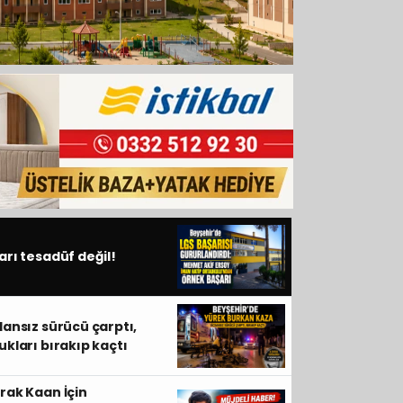
SON DAKİKA
arı tesadüf değil!
dansız sürücü çarptı,
ukları bırakıp kaçtı
rak Kaan İçin