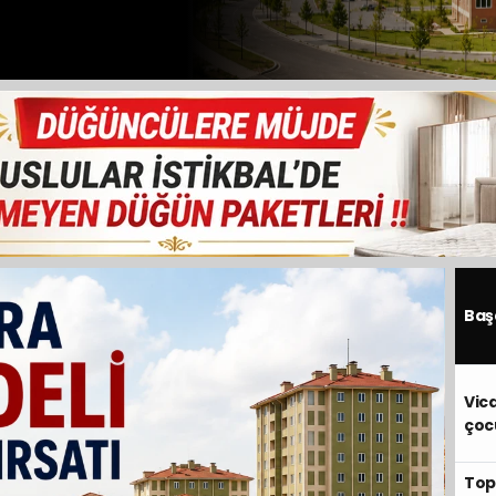
şacak
 arazi
cak
Baş
Vic
çoc
Top