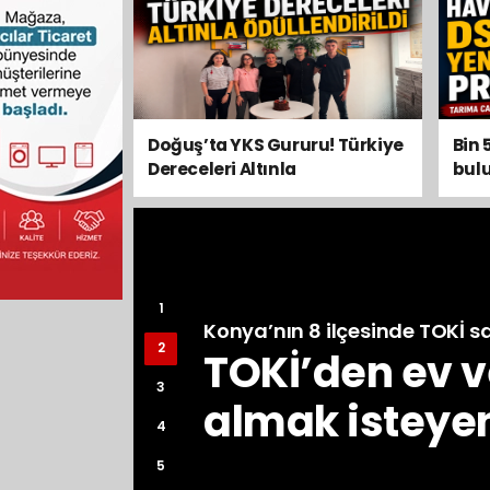
Türkiye Derec
Altınla Ödülle
Doğuş’ta YKS Gururu! Türkiye
Bin 
Dereceleri Altınla
bul
Ödüllendirildi
1
Konya’nın 8 ilçesinde TOKİ sa
2
TOKİ’den ev ve
3
almak isteyen
4
5