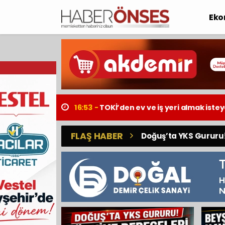
Eko
16:53 -
TOKİ’den ev ve iş yeri almak istey
FLAŞ HABER
Doğuş’ta YKS Gururu! 
Doğuş’ta YKS