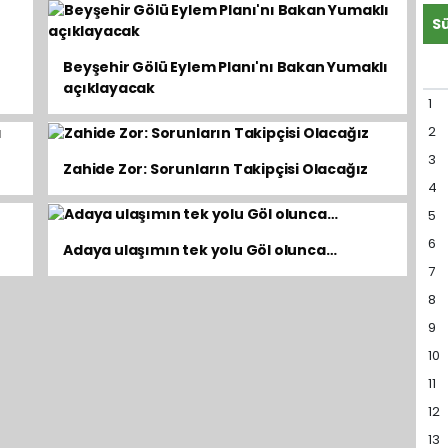
Beyşehir Gölü Eylem Planı'nı Bakan Yumaklı
açıklayacak
1
2
3
Zahide Zor: Sorunların Takipçisi Olacağız
4
5
6
Adaya ulaşımın tek yolu Göl olunca…
7
8
9
10
11
12
13