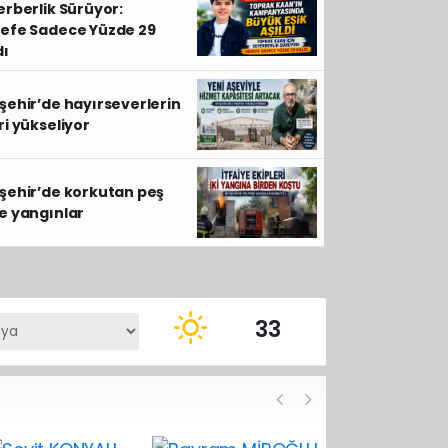
erberlik Sürüyor:
efe Sadece Yüzde 29
dı
şehir’de hayırseverlerin
ri yükseliyor
Yeni Parti Beyşehir’de teşkil
şehir’de korkutan peş
e yangınlar
33