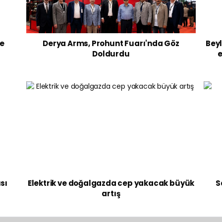
le
Derya Arms, Prohunt Fuarı'nda Göz
Beyl
Doldurdu
e
ısı
Elektrik ve doğalgazda cep yakacak büyük
S
artış