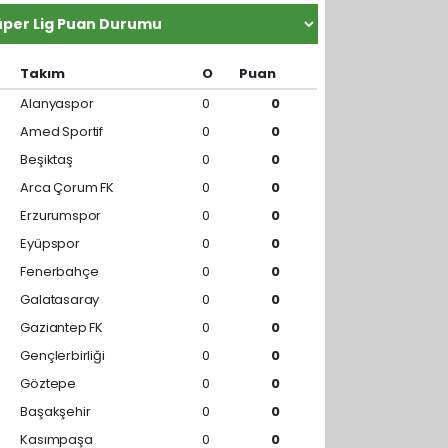
Takım
O
Puan
Alanyaspor
0
0
Amed Sportif
0
0
Beşiktaş
0
0
Arca Çorum FK
0
0
Erzurumspor
0
0
Eyüpspor
0
0
Fenerbahçe
0
0
Galatasaray
0
0
Gaziantep FK
0
0
Gençlerbirliği
0
0
Göztepe
0
0
Başakşehir
0
0
Kasımpaşa
0
0