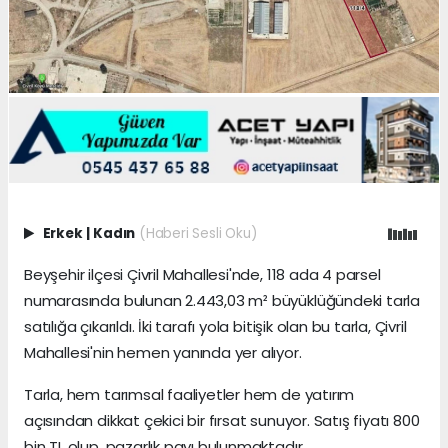
Erkek
|
Kadın
(Haberi Sesli Oku)
Beyşehir ilçesi Çivril Mahallesi'nde, 118 ada 4 parsel
numarasında bulunan 2.443,03 m² büyüklüğündeki tarla
satılığa çıkarıldı. İki tarafı yola bitişik olan bu tarla, Çivril
Mahallesi'nin hemen yanında yer alıyor.
Tarla, hem tarımsal faaliyetler hem de yatırım
açısından dikkat çekici bir fırsat sunuyor. Satış fiyatı 800
bin TL olup, pazarlık payı bulunmaktadır.