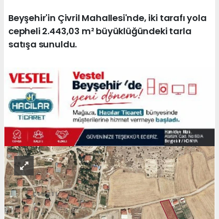
Beyşehir'in Çivril Mahallesi'nde, iki tarafı yola
cepheli 2.443,03 m² büyüklüğündeki tarla
satışa sunuldu.