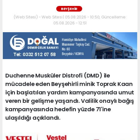
BEYŞEHIR
(Web Sitesi) - Web Sitesi | 05.08.2026 - 10:50, Güncelleme:
05.08.2026 - 12:51
Duchenne Musküler Distrofi (DMD) ile
mücadele eden Beyşehirli minik Toprak Kaan
için başlatılan yardım kampanyasında umut
veren bir gelişme yaşandı. Valilik onaylı bağış
kampanyasında hedefin yüzde 71'ine
ulaşıldığı açıklandı.