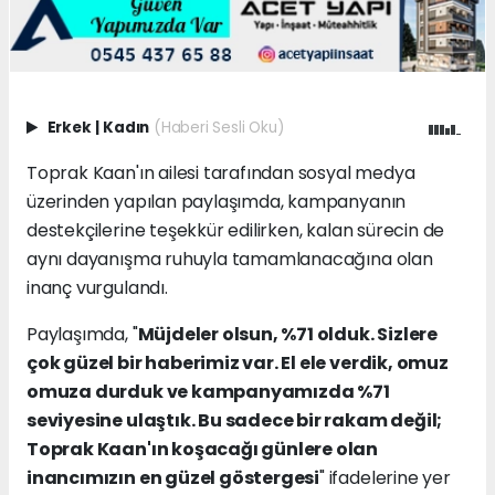
Erkek
|
Kadın
(Haberi Sesli Oku)
Toprak Kaan'ın ailesi tarafından sosyal medya
üzerinden yapılan paylaşımda, kampanyanın
destekçilerine teşekkür edilirken, kalan sürecin de
aynı dayanışma ruhuyla tamamlanacağına olan
inanç vurgulandı.
Paylaşımda, "
Müjdeler olsun, %71 olduk. Sizlere
çok güzel bir haberimiz var. El ele verdik, omuz
omuza durduk ve kampanyamızda %71
seviyesine ulaştık. Bu sadece bir rakam değil;
Toprak Kaan'ın koşacağı günlere olan
inancımızın en güzel göstergesi
" ifadelerine yer