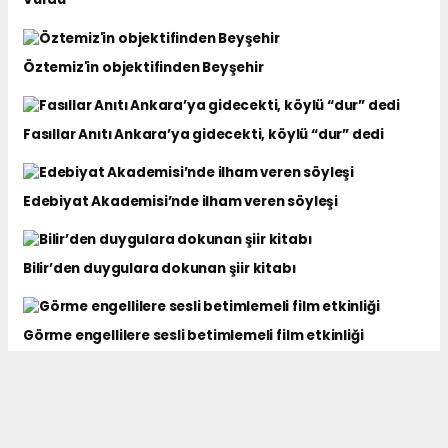
Öztemiz'in objektifinden Beyşehir
Fasıllar Anıtı Ankara’ya gidecekti, köylü “dur” dedi
Edebiyat Akademisi’nde ilham veren söyleşi
Bilir’den duygulara dokunan şiir kitabı
Görme engellilere sesli betimlemeli film etkinliği
Tuğba Us Bilir’in Objektifinden “Kızıl Topraklar’a”