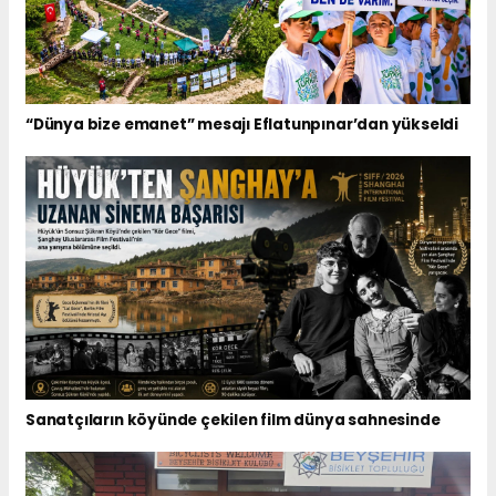
“Dünya bize emanet” mesajı Eflatunpınar’dan yükseldi
Sanatçıların köyünde çekilen film dünya sahnesinde