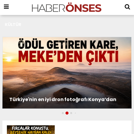
KÜLTÜR
Kültürel mirasın spordaki gücü! Kökbörü
n
heyecanı