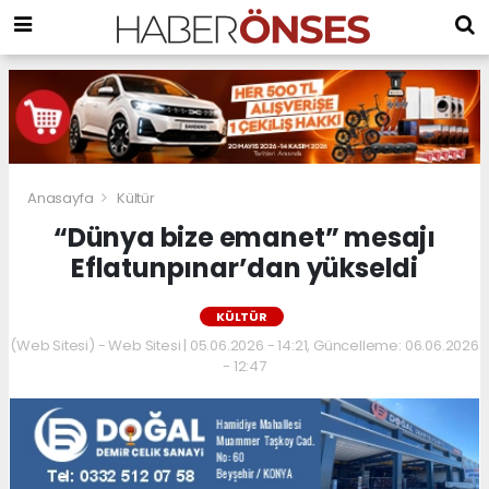
Anasayfa
Kültür
“Dünya bize emanet” mesajı
Eflatunpınar’dan yükseldi
KÜLTÜR
(Web Sitesi) - Web Sitesi | 05.06.2026 - 14:21, Güncelleme: 06.06.2026
- 12:47