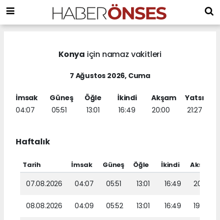
Konya
için namaz vakitleri
7 Ağustos 2026, Cuma
İmsak
Güneş
Öğle
İkindi
Akşam
Yatsı
04:07
05:51
13:01
16:49
20:00
21:27
Haftalık
Tarih
İmsak
Güneş
Öğle
İkindi
Akşam
07.08.2026
04:07
05:51
13:01
16:49
20:00
08.08.2026
04:09
05:52
13:01
16:49
19:59