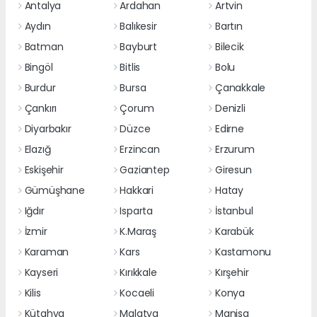
Antalya
Ardahan
Artvin
Aydın
Balıkesir
Bartın
Batman
Bayburt
Bilecik
Bingöl
Bitlis
Bolu
Burdur
Bursa
Çanakkale
Çankırı
Çorum
Denizli
Diyarbakır
Düzce
Edirne
Elazığ
Erzincan
Erzurum
Eskişehir
Gaziantep
Giresun
Gümüşhane
Hakkari
Hatay
Iğdır
Isparta
İstanbul
İzmir
K.Maraş
Karabük
Karaman
Kars
Kastamonu
Kayseri
Kırıkkale
Kırşehir
Kilis
Kocaeli
Konya
Kütahya
Malatya
Manisa