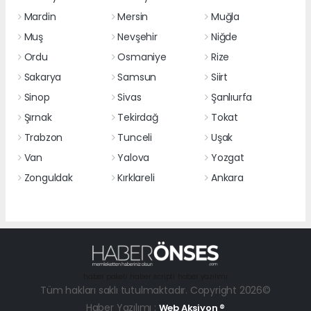
Mardin
Mersin
Muğla
Muş
Nevşehir
Niğde
Ordu
Osmaniye
Rize
Sakarya
Samsun
Siirt
Sinop
Sivas
Şanlıurfa
Şırnak
Tekirdağ
Tokat
Trabzon
Tunceli
Uşak
Van
Yalova
Yozgat
Zonguldak
Kırklareli
Ankara
haber paketi
haber scripti
haber yazılımı
Tüm hakları saklı tutulmaktadır. Copyright 2026©
Haber Yazılımı :
Web Aksiyon ®