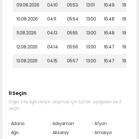
09.08.2026
04:10
05:53
13:01
16:49
19:58
10.08.2026
04:11
05:54
13:00
16:48
19:56
11.08.2026
04:13
05:55
13:00
16:48
19:55
12.08.2026
04:14
05:56
13:00
16:47
19:54
13.08.2026
04:15
05:57
13:00
16:47
19:53
İl Seçin
Diğer il ile ilgili veriye ulaşmak için lütfen aşağıdan bir il
seçin
Adana
Adıyaman
Afyon
Ağrı
Aksaray
Amasya