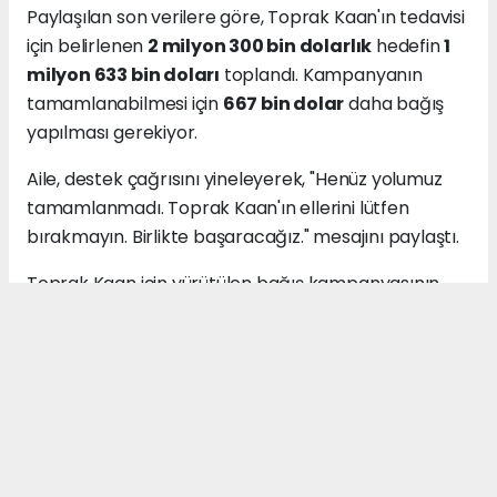
Paylaşılan son verilere göre, Toprak Kaan'ın tedavisi
için belirlenen
2 milyon 300 bin dolarlık
hedefin
1
milyon 633 bin doları
toplandı. Kampanyanın
tamamlanabilmesi için
667 bin dolar
daha bağış
yapılması gerekiyor.
Aile, destek çağrısını yineleyerek, "Henüz yolumuz
tamamlanmadı. Toprak Kaan'ın ellerini lütfen
bırakmayın. Birlikte başaracağız." mesajını paylaştı.
Toprak Kaan için yürütülen bağış kampanyasının
önümüzdeki günlerde de çeşitli etkinlikler ve gönüllü
destekleriyle devam etmesi bekleniyor.