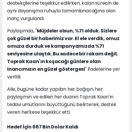
destekçilerine teşekkür edilirken, kalan sürecin de
aynı dayanışma ruhuyla tamamlanacağına olan
inanç vurgulandı.
Paylaşımda, "
Müjdeler olsun, %71 olduk. Sizlere
çok güzel bir haberimiz var. El ele verdik, omuz
omuza durduk ve kampanyamızda %71
seviyesine ulaştık. Bu sadece bir rakam değil;
Toprak Kaan'ın koşacağı günlere olan
inancımızın en güzel göstergesi
" ifadelerine yer
verildi.
Aile, bugüne kadar yapılan her bağışın, her
paylaşımın ve edilen her duanın Toprak Kaan'ın
tedavi umutlarını büyüttüğünü belirterek, destek
veren herkese teşekkür etti.
Hedef İçin 667 Bin Dolar Kaldı