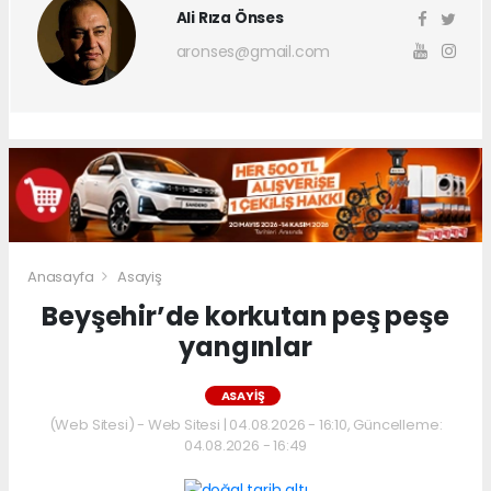
Ali Rıza Önses
aronses@gmail.com
Anasayfa
Asayiş
Beyşehir’de korkutan peş peşe
yangınlar
ASAYIŞ
(Web Sitesi) - Web Sitesi | 04.08.2026 - 16:10, Güncelleme:
04.08.2026 - 16:49