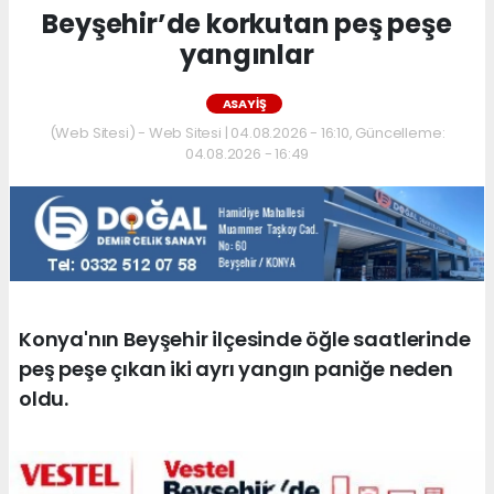
Beyşehir’de korkutan peş peşe
yangınlar
ASAYIŞ
(Web Sitesi) - Web Sitesi | 04.08.2026 - 16:10, Güncelleme:
04.08.2026 - 16:49
Konya'nın Beyşehir ilçesinde öğle saatlerinde
peş peşe çıkan iki ayrı yangın paniğe neden
oldu.