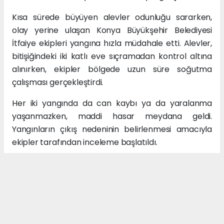
Kısa sürede büyüyen alevler odunluğu sararken,
olay yerine ulaşan Konya Büyükşehir Belediyesi
İtfaiye ekipleri yangına hızla müdahale etti. Alevler,
bitişiğindeki iki katlı eve sıçramadan kontrol altına
alınırken, ekipler bölgede uzun süre soğutma
çalışması gerçekleştirdi.
Her iki yangında da can kaybı ya da yaralanma
yaşanmazken, maddi hasar meydana geldi.
Yangınların çıkış nedeninin belirlenmesi amacıyla
ekipler tarafından inceleme başlatıldı.
Peş peşe yaşanan yangınlar nedeniyle mahalle
sakinleri kısa süreli panik yaşarken, olaylarla ilgili
tahkikatın sürdüğü öğrenildi.