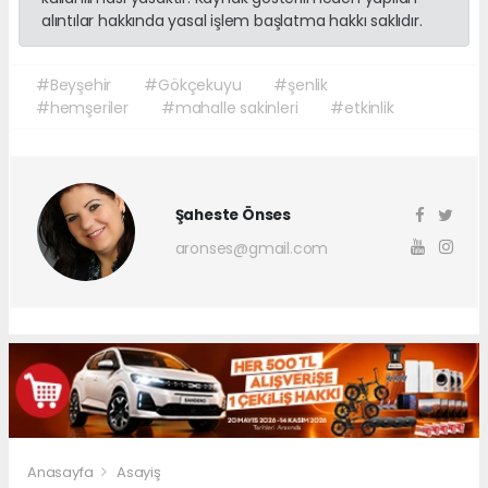
alıntılar hakkında yasal işlem başlatma hakkı saklıdır.
#Beyşehir
#Gökçekuyu
#şenlik
#hemşeriler
#mahalle sakinleri
#etkinlik
Şaheste Önses
aronses@gmail.com
Anasayfa
Asayiş