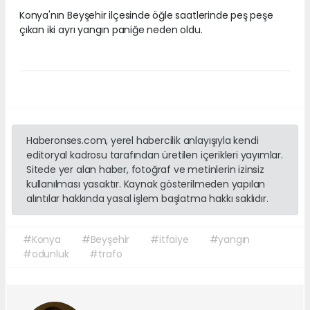
Konya'nın Beyşehir ilçesinde öğle saatlerinde peş peşe
çıkan iki ayrı yangın paniğe neden oldu.
Haberonses.com, yerel habercilik anlayışıyla kendi
editoryal kadrosu tarafından üretilen içerikleri yayımlar.
Sitede yer alan haber, fotoğraf ve metinlerin izinsiz
kullanılması yasaktır. Kaynak gösterilmeden yapılan
alıntılar hakkında yasal işlem başlatma hakkı saklıdır.
#Konya
#Beyşehir
#itfaiye
#yangın
#odunluk
#trafo