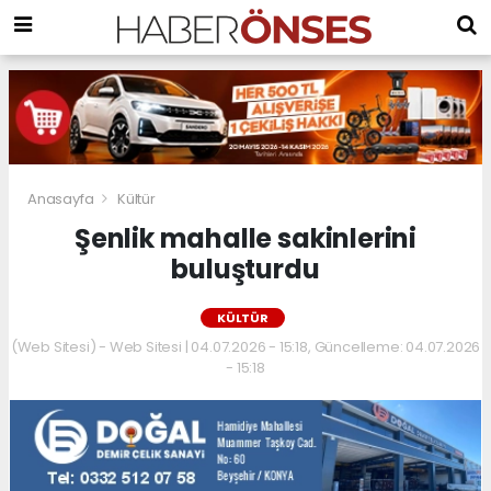
Anasayfa
Kültür
Şenlik mahalle sakinlerini
buluşturdu
KÜLTÜR
(Web Sitesi) - Web Sitesi | 04.07.2026 - 15:18, Güncelleme: 04.07.2026
- 15:18