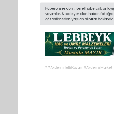
Haberonses.com, yerel habercilik anlayışı
yayımlar. Sitede yer alan haber, fotoğraf
gösterilmeden yapılan alıntılar hakkında 
##AkdemirIleBilKazan #AkdemirMarket