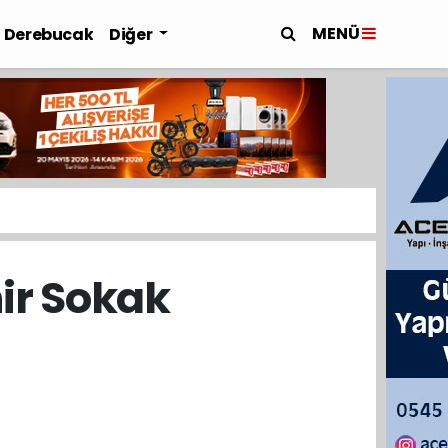
MENÜ
Derebucak
Diğer
hir Sokak