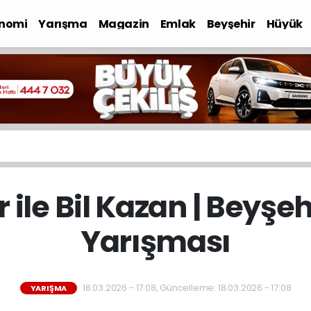
nomi
Yarışma
Magazin
Emlak
Beyşehir
Hüyük
ile Bil Kazan | Beyşe
Yarışması
18.03.2026 - 17:08, Güncelleme: 18.03.2026 - 17:08
YARIŞMA