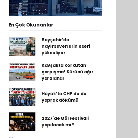
En Çok Okunanlar
Beyşehir’de
hayırseverlerin eseri
yükseliyor
Kavşakta korkutan
çarpışma! Sürücü ağır
yaralandı
Hüyük'te CHP'de de
yaprak dökümü
2027'de Göl Festivali
yapılacak mı?