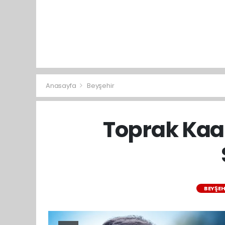
Anasayfa
Beyşehir
Toprak Kaan
BEYŞEH