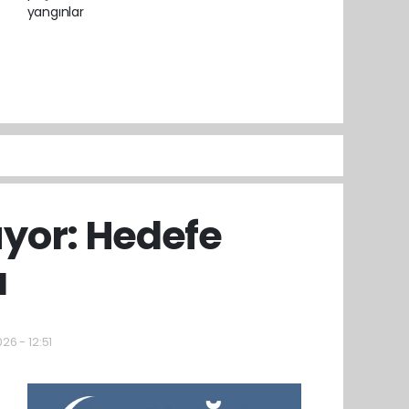
üyor: Hedefe
ı
26 - 12:51