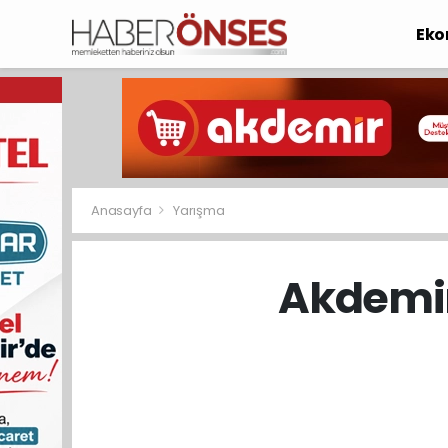
Eko
Anasayfa
Yarışma
Akdemir 