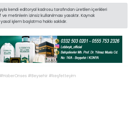
yla kendi editoryal kadrosu tarafından üretilen içerikleri
 ve metinlerin izinsiz kullanılması yasaktır. Kaynak
yasal işlem başlatma hakkı saklıdır.
 #HaberOnses #Beysehir #keşfetteyim