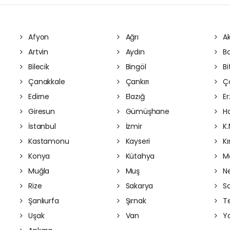
Afyon
Ağrı
Ak
Artvin
Aydın
Ba
Bilecik
Bingöl
Bit
Çanakkale
Çankırı
Ç
Edirne
Elazığ
Er
Giresun
Gümüşhane
Ha
İstanbul
İzmir
K.
Kastamonu
Kayseri
Kı
Konya
Kütahya
Ma
Muğla
Muş
Ne
Rize
Sakarya
S
Şanlıurfa
Şırnak
Te
Uşak
Van
Ya