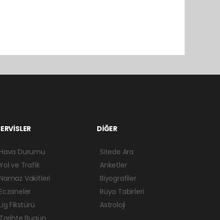
ERVİSLER
DİĞER
Hava Durumu
Sitede Ara
Yol ve Trafik
Anketler
Namaz Vakitleri
Biyografiler
Eczaneler
Rüya Tabirleri
Lig Fikstürü
Astroloji
Tarihte Bugün