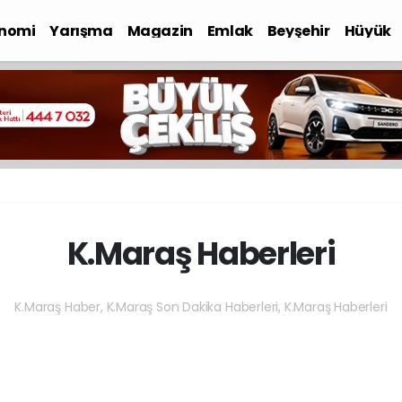
nomi
Yarışma
Magazin
Emlak
Beyşehir
Hüyük
K.Maraş Haberleri
K.Maraş Haber, K.Maraş Son Dakika Haberleri, K.Maraş Haberleri