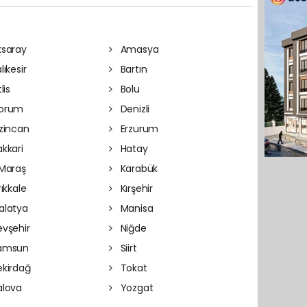
saray
Amasya
lıkesir
Bartın
lis
Bolu
orum
Denizli
zincan
Erzurum
kkari
Hatay
Maraş
Karabük
rıkkale
Kırşehir
latya
Manisa
vşehir
Niğde
amsun
Siirt
kirdağ
Tokat
lova
Yozgat