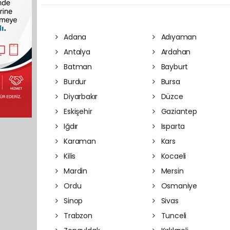
Adana
Adıyaman
Antalya
Ardahan
Batman
Bayburt
Burdur
Bursa
Diyarbakır
Düzce
Eskişehir
Gaziantep
Iğdır
Isparta
Karaman
Kars
Kilis
Kocaeli
Mardin
Mersin
Ordu
Osmaniye
Sinop
Sivas
Trabzon
Tunceli