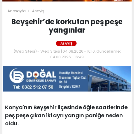
Anasayfa
Asayiş
Beyşehir’de korkutan peş peşe
yangınlar
ASAYIŞ
(Web Sitesi) - Web Sitesi | 04.08.2026 - 16:10, Güncelleme:
04.08.2026 - 16:49
Konya'nın Beyşehir ilçesinde öğle saatlerinde
peş peşe çıkan iki ayrı yangın paniğe neden
oldu.