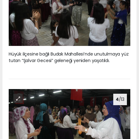
Hüyük ilçesine bağlı Budak Mahallesi’nde unutulmaya yüz
tutan “Şalvar Gecesi” geleneği yeniden yaşatıldı.
4
/13