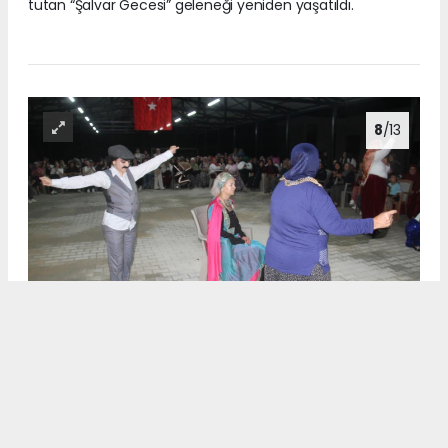
tutan “Şalvar Gecesi” geleneği yeniden yaşatıldı.
8
/13
Hüyük ilçesine bağlı Budak Mahallesi’nde unutulmaya yüz
tutan “Şalvar Gecesi” geleneği yeniden yaşatıldı.