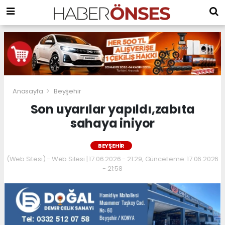
Anasayfa
Beyşehir
Son uyarılar yapıldı,zabıta
sahaya iniyor
BEYŞEHIR
(Web Sitesi) - Web Sitesi | 17.06.2026 - 21:29, Güncelleme: 17.06.2026
- 21:58