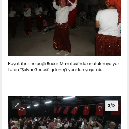
Hüyük ilçesine bağlı Budak Mahallesi’nde unutulmaya yüz
tutan “Şalvar Gecesi” geleneği yeniden yaşatıldı.
3
/13