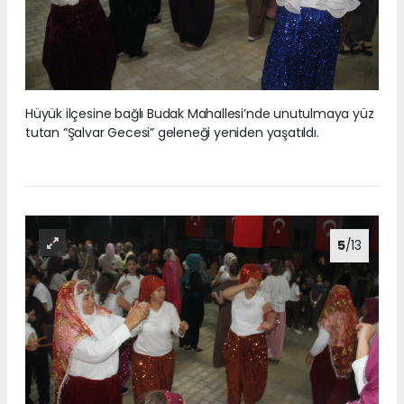
Hüyük ilçesine bağlı Budak Mahallesi’nde unutulmaya yüz
tutan “Şalvar Gecesi” geleneği yeniden yaşatıldı.
5
/13