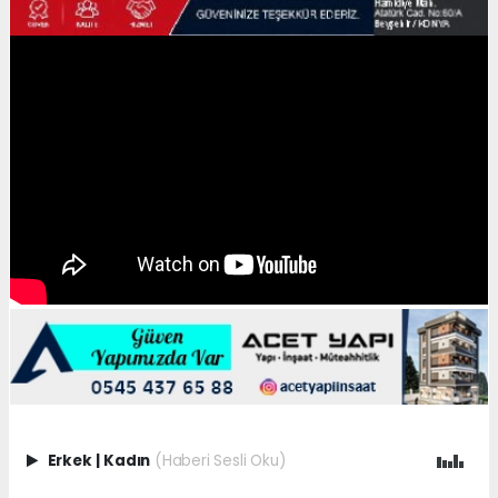
Erkek
|
Kadın
(Haberi Sesli Oku)