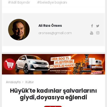
#Adil Bayındır
#belediye başkanı
Ali Rıza Önses
aronses@gmail.com
Anasayfa
Kültür
Hüyük'te kadınlar şalvarlarını
giydi,doyasıya eğlendi