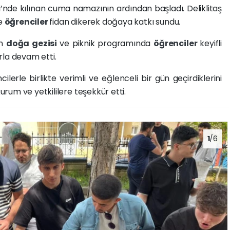
nde kılınan cuma namazının ardından başladı. Deliklitaş
te
öğrenciler
fidan dikerek doğaya katkı sundu.
en
doğa gezisi
ve piknik programında
öğrenciler
keyifli
arla devam etti.
erle birlikte verimli ve eğlenceli bir gün geçirdiklerini
um ve yetkililere teşekkür etti.
1
/6