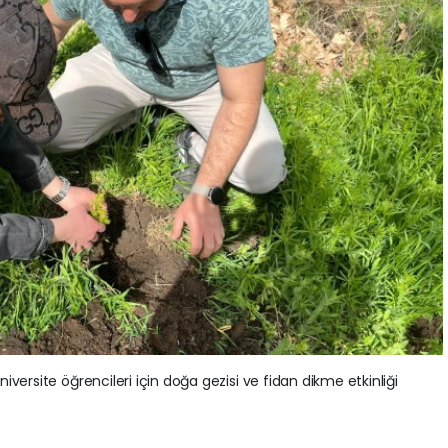
versite öğrencileri için doğa gezisi ve fidan dikme etkinliği