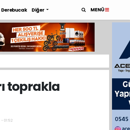
MENÜ
Derebucak
Diğer
rı toprakla
 - 01:52