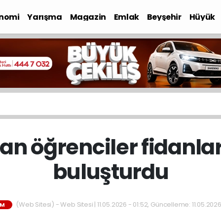
nomi
Yarışma
Magazin
Emlak
Beyşehir
Hüyük
an öğrenciler fidanla
buluşturdu
(Web Sitesi) - Web Sitesi | 11.05.2026 - 01:52, Güncelleme: 11.05.2026
IM