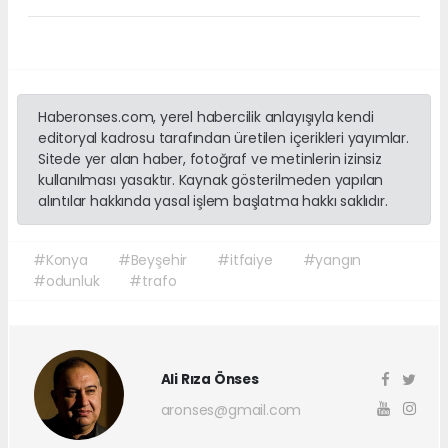
Haberonses.com, yerel habercilik anlayışıyla kendi
editoryal kadrosu tarafından üretilen içerikleri yayımlar.
Sitede yer alan haber, fotoğraf ve metinlerin izinsiz
kullanılması yasaktır. Kaynak gösterilmeden yapılan
alıntılar hakkında yasal işlem başlatma hakkı saklıdır.
#Konya
#Beyşehir
#itfaiye
#yangın
#odunluk
#trafo
Ali Rıza Önses
aronses@gmail.com