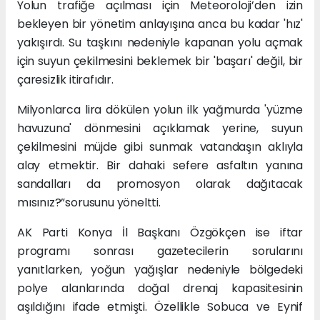
Yolun trafiğe açılması için Meteoroloji’den izin
bekleyen bir yönetim anlayışına anca bu kadar 'hız'
yakışırdı. Su taşkını nedeniyle kapanan yolu açmak
için suyun çekilmesini beklemek bir 'başarı' değil, bir
çaresizlik itirafıdır.
Milyonlarca lira dökülen yolun ilk yağmurda 'yüzme
havuzuna' dönmesini açıklamak yerine, suyun
çekilmesini müjde gibi sunmak vatandaşın aklıyla
alay etmektir. Bir dahaki sefere asfaltın yanına
sandalları da promosyon olarak dağıtacak
mısınız?”sorusunu yöneltti.
AK Parti Konya İl Başkanı Özgökçen ise iftar
programı sonrası gazetecilerin sorularını
yanıtlarken, yoğun yağışlar nedeniyle bölgedeki
polye alanlarında doğal drenaj kapasitesinin
aşıldığını ifade etmişti. Özellikle Sobuca ve Eynif