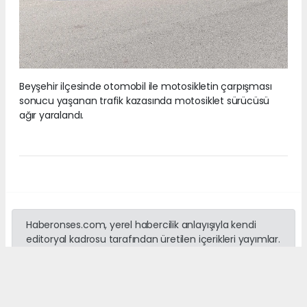
Beyşehir ilçesinde otomobil ile motosikletin çarpışması
sonucu yaşanan trafik kazasında motosiklet sürücüsü
ağır yaralandı.
Haberonses.com, yerel habercilik anlayışıyla kendi
editoryal kadrosu tarafından üretilen içerikleri yayımlar.
Sitede yer alan haber, fotoğraf ve metinlerin izinsiz
kullanılması yasaktır. Kaynak gösterilmeden yapılan
alıntılar hakkında yasal işlem başlatma hakkı saklıdır.