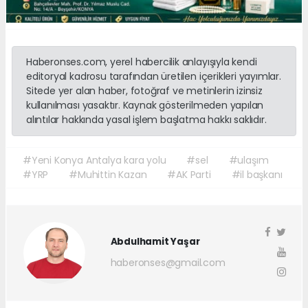
Haberonses.com, yerel habercilik anlayışıyla kendi
editoryal kadrosu tarafından üretilen içerikleri yayımlar.
Sitede yer alan haber, fotoğraf ve metinlerin izinsiz
kullanılması yasaktır. Kaynak gösterilmeden yapılan
alıntılar hakkında yasal işlem başlatma hakkı saklıdır.
#Yeni Konya Antalya kara yolu
#sel
#ulaşım
#YRP
#Muhittin Kazan
#AK Parti
#il başkanı
Abdulhamit Yaşar
haberonses@gmail.com