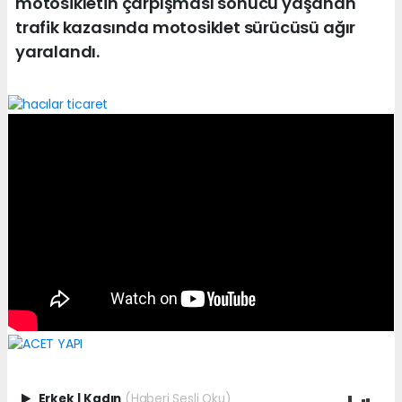
motosikletin çarpışması sonucu yaşanan
trafik kazasında motosiklet sürücüsü ağır
yaralandı.
Erkek
|
Kadın
(Haberi Sesli Oku)