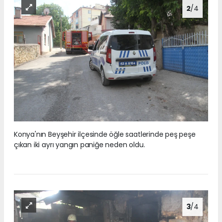
2
/4
Konya'nın Beyşehir ilçesinde öğle saatlerinde peş peşe
çıkan iki ayrı yangın paniğe neden oldu.
3
/4