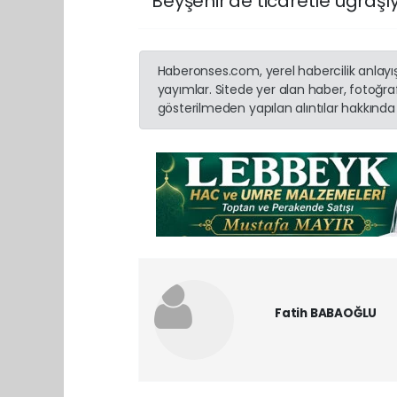
Beyşehir’de ticaretle uğraşıy
Haberonses.com, yerel habercilik anlayışı
yayımlar. Sitede yer alan haber, fotoğraf
gösterilmeden yapılan alıntılar hakkında 
Fatih BABAOĞLU