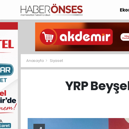
Eko
Anasayfa
Siyaset
YRP Beyşeh