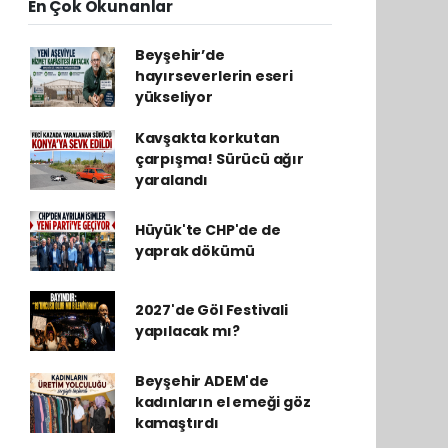
En Çok Okunanlar
Beyşehir’de
hayırseverlerin eseri
yükseliyor
Kavşakta korkutan
çarpışma! Sürücü ağır
yaralandı
Hüyük'te CHP'de de
yaprak dökümü
2027'de Göl Festivali
yapılacak mı?
Beyşehir ADEM'de
kadınların el emeği göz
kamaştırdı