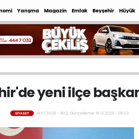
nomi
Yarışma
Magazin
Emlak
Beyşehir
Hüyük
ir'de yeni ilçe başkanı
14.07.2025 - 18:12, Güncelleme: 19.12.2025 - 05:03
SIYASET