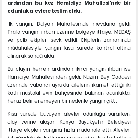
ardından bu kez Hamidiye Mahallesi'nde bir
odunluk alevlere teslim oldu.
İlk yangın, Dalyan Mahallesi'nde meydana geldi.
Trafo yangını ihbarı üzerine bölgeye itfaiye, MEDAŞ
ve polis ekipleri sevk edildi. Ekiplerin zamanında
müdahalesiyle yangın kısa sürede kontrol altına
alınarak söndürüldü.
Bu olayın hemen ardından ikinci yangın ihbarı ise
Hamidiye Mahallesi'nden geldi. Nazım Bey Caddesi
üzerinde yabancı uyruklu ailelerin ikamet ettiği iki
katlı müstakil evin bahçesinde bulunan odunlukta,
henüz belirlenemeyen bir nedenle yangın çıktı.
Kısa sürede büyüyen alevler odunluğu sararken,
olay yerine ulaşan Konya Büyükşehir Belediyesi
İtfaiye ekipleri yangına hızla müdahale etti. Alevler,
bitişiğindeki iki katlı eve sıçramadan kontrol altına