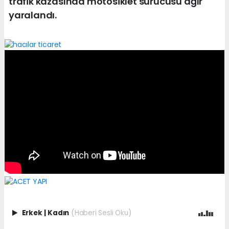
trafik kazasında motosiklet sürücüsü ağır
yaralandı.
Erkek
|
Kadın
(Haberi Sesli Oku)