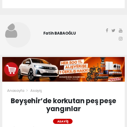
Fatih BABAOĞLU
Anasayfa
Asayiş
Beyşehir’de korkutan peş peşe
yangınlar
ASAYIŞ