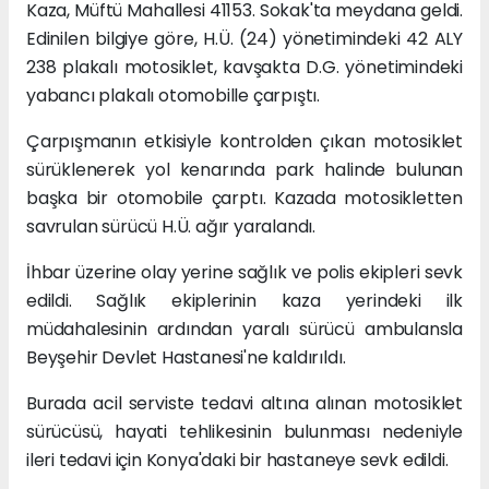
Kaza, Müftü Mahallesi 41153. Sokak'ta meydana geldi.
Edinilen bilgiye göre, H.Ü. (24) yönetimindeki 42 ALY
238 plakalı motosiklet, kavşakta D.G. yönetimindeki
yabancı plakalı otomobille çarpıştı.
Çarpışmanın etkisiyle kontrolden çıkan motosiklet
sürüklenerek yol kenarında park halinde bulunan
başka bir otomobile çarptı. Kazada motosikletten
savrulan sürücü H.Ü. ağır yaralandı.
İhbar üzerine olay yerine sağlık ve polis ekipleri sevk
edildi. Sağlık ekiplerinin kaza yerindeki ilk
müdahalesinin ardından yaralı sürücü ambulansla
Beyşehir Devlet Hastanesi'ne kaldırıldı.
Burada acil serviste tedavi altına alınan motosiklet
sürücüsü, hayati tehlikesinin bulunması nedeniyle
ileri tedavi için Konya'daki bir hastaneye sevk edildi.