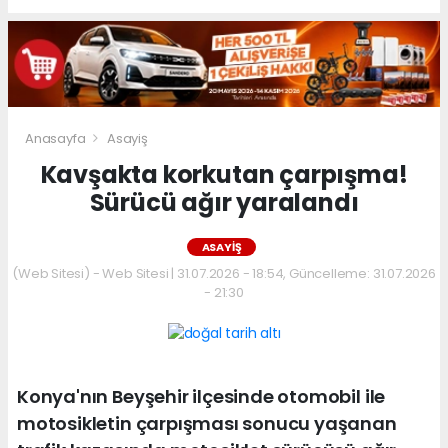
Anasayfa
Asayiş
Kavşakta korkutan çarpışma!
Sürücü ağır yaralandı
ASAYIŞ
(Web Sitesi) - Web Sitesi | 31.07.2026 - 18:54, Güncelleme: 31.07.2026
- 21:30
Konya'nın Beyşehir ilçesinde otomobil ile
motosikletin çarpışması sonucu yaşanan