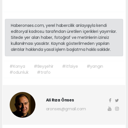
Haberonses.com, yerel habercilik anlayışıyla kendi
editoryal kadrosu tarafından üretilen içerikleri yayımlar.
Sitede yer alan haber, fotoğraf ve metinlerin izinsiz
kullanılması yasaktır. Kaynak gösterilmeden yapılan
alıntılar hakkında yasal işlem başlatma hakkı saklıdır.
#Konya
#Beyşehir
#itfaiye
#yangın
#odunluk
#trafo
Ali Rıza Önses
aronses@gmail.com