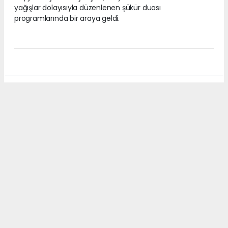
yağışlar dolayısıyla düzenlenen şükür duası
programlarında bir araya geldi.
Haberonses.com, yerel habercilik anlayışıyla kendi
editoryal kadrosu tarafından üretilen içerikleri yayımlar.
Sitede yer alan haber, fotoğraf ve metinlerin izinsiz
kullanılması yasaktır. Kaynak gösterilmeden yapılan
alıntılar hakkında yasal işlem başlatma hakkı saklıdır.
#Beyşehir
#yağış
#yağmur
#şükür duası
#Karadiken
#Bayındır
#mahalleler