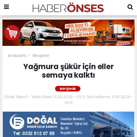
Anasayfa
Beyşehir
Yağmura şükür için eller
semaya kalktı
BEYŞEHIR
(Web Sitesi) - Web Sitesi | 11.05.2026 - 02:11, Güncelleme: 11.05.2026 -
02:11