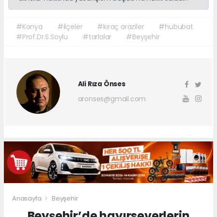
#Konya
#ilçeler
#kıraç araziler
#hububat
#Prof.Dr.S.Soylu
#tarlalar
#Beyşehir
Ali Rıza Önses
aronses@gmail.com
Anasayfa
Beyşehir
Beyşehir’de hayırseverlerin