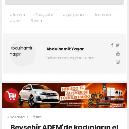
#konya
#beyşehir
#göl generi
#dernek
#yeni
#bina
Abdulhamit Yaşar
haberonses@gmail.com
Anasayfa
Eğitim
Beyşehir ADEM'de kadınların el