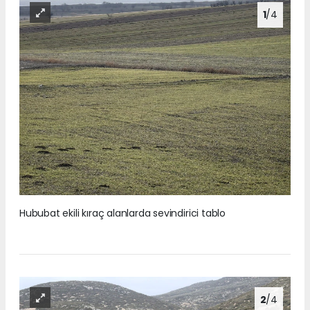
1
/4
Hububat ekili kıraç alanlarda sevindirici tablo
2
/4