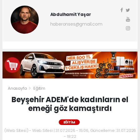
Abdulhamit Yaşar
haberonses@gmail.com
Anasayfa
Eğitim
Beyşehir ADEM'de kadınların el
emeği göz kamaştırdı
EĞITIM
(Web Sitesi) - Web Sitesi | 31.07.2026 - 15:06, Güncelleme: 31.07.2026
- 18:22