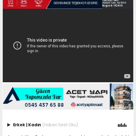
Erkek
|
Kadın
(Haberi Sesli Oku)