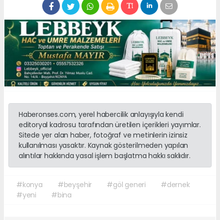
Haberonses.com, yerel habercilik anlayışıyla kendi
editoryal kadrosu tarafından üretilen içerikleri yayımlar.
Sitede yer alan haber, fotoğraf ve metinlerin izinsiz
kullanılması yasaktır. Kaynak gösterilmeden yapılan
alıntılar hakkında yasal işlem başlatma hakkı saklıdır.
#konya
#beyşehir
#göl generi
#dernek
#yeni
#bina