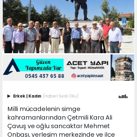
Erkek
|
Kadın
(Haberi Sesli Oku)
Milli mücadelenin simge
kahramanlarından Çetmili Kara Ali
Çavuş ve oğlu sancaktar Mehmet
Onbaşı, yerleşim merkezinde ve ilçe