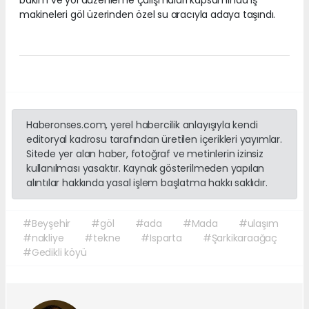
makineleri göl üzerinden özel su aracıyla adaya taşındı.
Haberonses.com, yerel habercilik anlayışıyla kendi
editoryal kadrosu tarafından üretilen içerikleri yayımlar.
Sitede yer alan haber, fotoğraf ve metinlerin izinsiz
kullanılması yasaktır. Kaynak gösterilmeden yapılan
alıntılar hakkında yasal işlem başlatma hakkı saklıdır.
#Beyşehir
#göl
#ada
#Mada
#ulaşım
#nakliye
#tekne
#Isparta
#Şarkikaraağaç
#Gedikli köyü