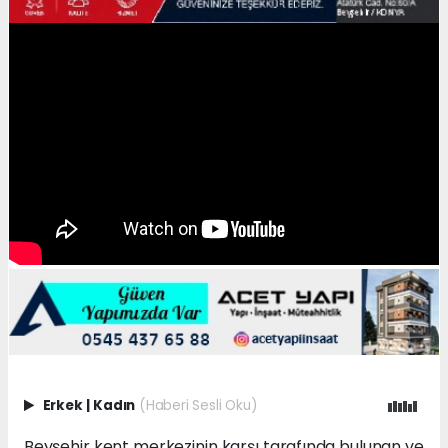
Erkek
|
Kadın
(Haberi Sesli Oku)
Beyşehir kent merkezinin karşı tarafında bulunan ve