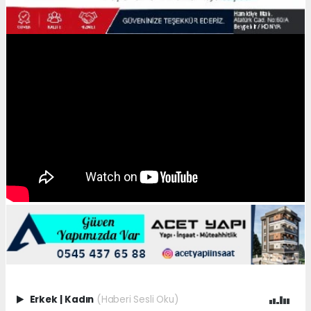
Erkek
|
Kadın
(Haberi Sesli Oku)