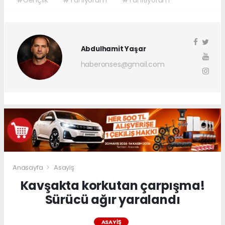
Abdulhamit Yaşar
haberonses@gmail.com
Anasayfa
Asayiş
Kavşakta korkutan çarpışma!
Sürücü ağır yaralandı
ASAYIŞ