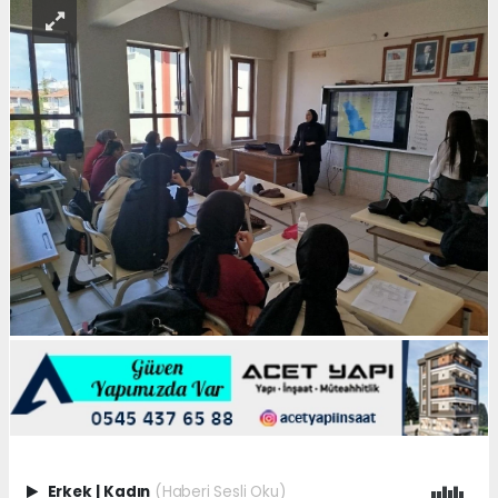
Erkek
|
Kadın
(Haberi Sesli Oku)