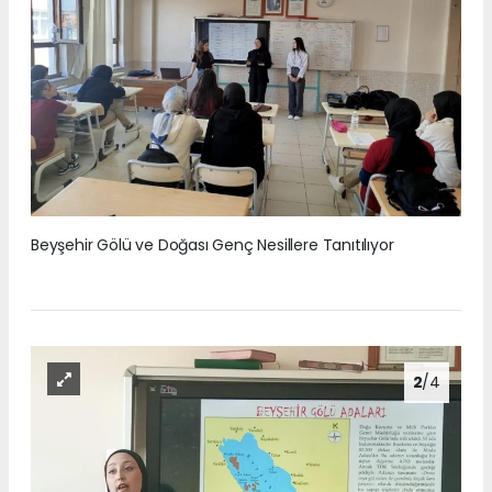
Beyşehir Gölü ve Doğası Genç Nesillere Tanıtılıyor
2
/4