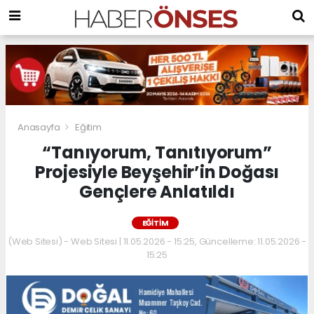
Anasayfa
Eğitim
“Tanıyorum, Tanıtıyorum”
Projesiyle Beyşehir’in Doğası
Gençlere Anlatıldı
EĞITIM
(Web Sitesi) - Web Sitesi | 11.05.2026 - 15:25, Güncelleme: 11.05.2026 -
15:25