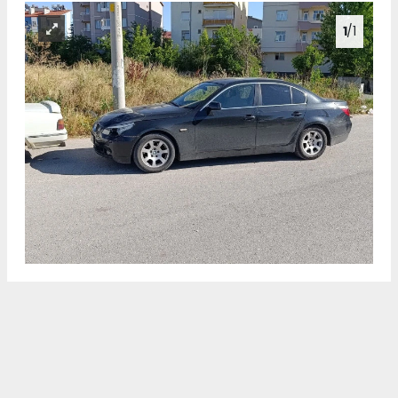
1
/1
Beyşehir ilçesinde otomobil ile motosikletin çarpışması
sonucu yaşanan trafik kazasında motosiklet sürücüsü
ağır yaralandı.