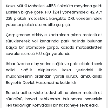
Kaza, Müftü Mahallesi 41153. Sokak'ta meydana geldi.
Edinilen bilgiye göre, H.Ü. (24) yönetimindeki 42 ALY
238 plakalı motosiklet, kavşakta D.G. yönetimindeki
yabancı plakalı otomobille çarpıştı.
Çarpışmanın etkisiyle kontrolden çıkan motosiklet
sürüklenerek yol kenarında park halinde bulunan
başka bir otomobile çarptı. Kazada motosikletten
savrulan sürücü H.Ü. ağır yaralandı.
İhbar üzerine olay yerine sağlık ve polis ekipleri sevk
edildi. Sağlık ekiplerinin kaza yerindeki ilk
müdahalesinin ardından yaralı sürücü ambulansla
Beyşehir Devlet Hastanesi'ne kaldırıldı.
Burada acil serviste tedavi altına alınan motosiklet
sürücüsü, hayati tehlikesinin bulunması nedeniyle
ileri tedavi için Konya'daki bir hastaneye sevk edildi.