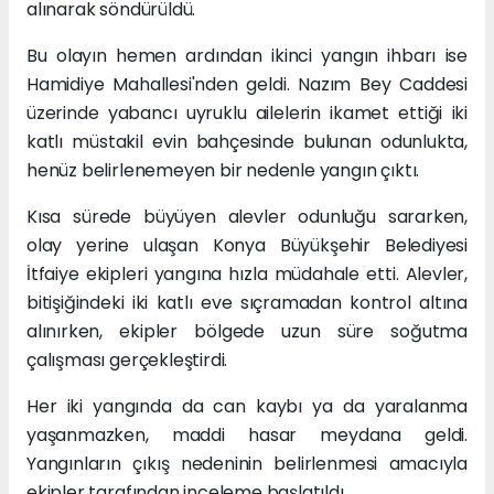
alınarak söndürüldü.
Bu olayın hemen ardından ikinci yangın ihbarı ise
Hamidiye Mahallesi'nden geldi. Nazım Bey Caddesi
üzerinde yabancı uyruklu ailelerin ikamet ettiği iki
katlı müstakil evin bahçesinde bulunan odunlukta,
henüz belirlenemeyen bir nedenle yangın çıktı.
Kısa sürede büyüyen alevler odunluğu sararken,
olay yerine ulaşan Konya Büyükşehir Belediyesi
İtfaiye ekipleri yangına hızla müdahale etti. Alevler,
bitişiğindeki iki katlı eve sıçramadan kontrol altına
alınırken, ekipler bölgede uzun süre soğutma
çalışması gerçekleştirdi.
Her iki yangında da can kaybı ya da yaralanma
yaşanmazken, maddi hasar meydana geldi.
Yangınların çıkış nedeninin belirlenmesi amacıyla
ekipler tarafından inceleme başlatıldı.