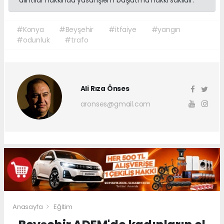
#Konya
#Beyşehir
#itfaiye
#yangın
#odunluk
#trafo
Ali Rıza Önses
aronses@gmail.com
Anasayfa
Eğitim