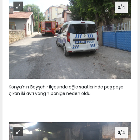
2
/4
Konya'nın Beyşehir ilçesinde öğle saatlerinde peş peşe
çıkan iki ayrı yangın paniğe neden oldu.
3
/4