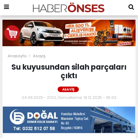
Anasayfa
Asayiş
Su kuyusundan silah parçaları
çıktı
ASAYIŞ
24.09.2025 - 21:02, Güncelleme: 19.12.2025 - 05:03