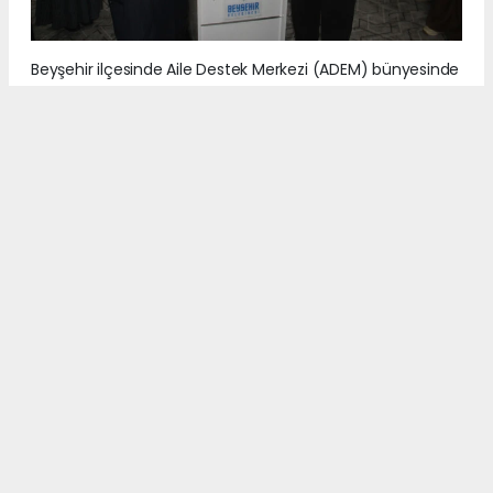
Beyşehir ilçesinde Aile Destek Merkezi (ADEM) bünyesinde
eğitim alan kadın kursiyerlerin hazırladığı el emeği ürünler
düzenlenen sergide ziyaretçilerin beğenisine sunuldu.
3
/6