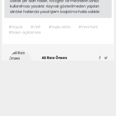
Sitede yer alan haber, fotoğraf ve metinlerin izinsiz
kullanılması yasaktır. Kaynak gösterilmeden yapılan
alıntılar hakkında yasal işlem başlatma hakkı saklıdır.
#Hüyük
#CHP
#toplu istifa
#Yeni Parti
#basın açıklaması
Ali Rıza Önses
aronses@gmail.com
haber paketi
haber scripti
haber yazılımı
Tüm hakları saklı tutulmaktadır. Copyright 2026©