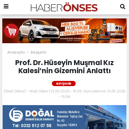
Anasayfa
Beyşehir
Prof. Dr. Hüseyin Muşmal Kız
Kalesi’nin Gizemini Anlattı
BEYŞEHIR
(Web Sitesi) - Web Sitesi | 13.05.2026 - 15:58, Güncelleme: 13.05.2026
- 15:58