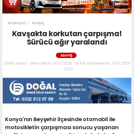
Anasayfa
Asayiş
Kavşakta korkutan çarpışma!
Sürücü ağır yaralandı
ASAYIŞ
(Web Sitesi) - Web Sitesi | 31.07.2026 - 18:54, Güncelleme: 31.07.2026
- 21:30
Konya'nın Beyşehir ilçesinde otomobil ile
motosikletin çarpışması sonucu yaşanan