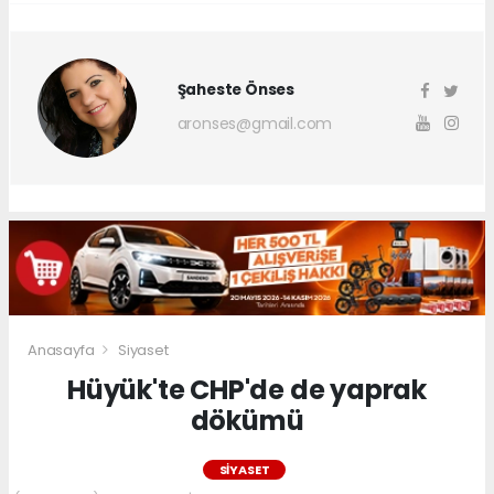
Şaheste Önses
aronses@gmail.com
Anasayfa
Siyaset
Hüyük'te CHP'de de yaprak
dökümü
SIYASET