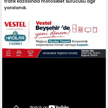
trafik kazasında motosiklet sürücüsü ağır
yaralandı.