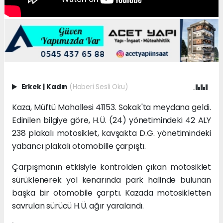
Erkek
|
Kadın
(Haberi Sesli Oku)
Kaza, Müftü Mahallesi 41153. Sokak'ta meydana geldi.
Edinilen bilgiye göre, H.Ü. (24) yönetimindeki 42 ALY
238 plakalı motosiklet, kavşakta D.G. yönetimindeki
yabancı plakalı otomobille çarpıştı.
Çarpışmanın etkisiyle kontrolden çıkan motosiklet
sürüklenerek yol kenarında park halinde bulunan
başka bir otomobile çarptı. Kazada motosikletten
savrulan sürücü H.Ü. ağır yaralandı.