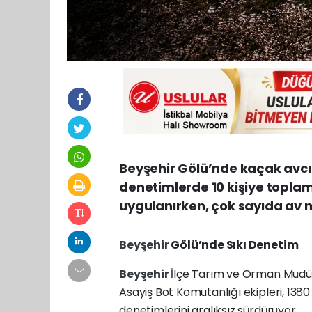
Beyşehir Gölü’nde kaçak avcıl
denetimlerde 10 kişiye toplam 
uygulanırken, çok sayıda av 
Beyşehir
Gölü’nde Sıkı Denetim
Beyşehir
İlçe Tarım ve Orman Müdürl
Asayiş Bot Komutanlığı ekipleri, 138
denetimlerini aralıksız sürdürüyor.