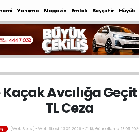
nomi
Yarışma
Magazin
Emlak
Beyşehir
Hüyük
 Kaçak Avcılığa Geçit 
TL Ceza
(Web Sitesi) - Web Sitesi | 13.05.2026 - 21:18, Güncelleme: 13.05.2026
IŞ