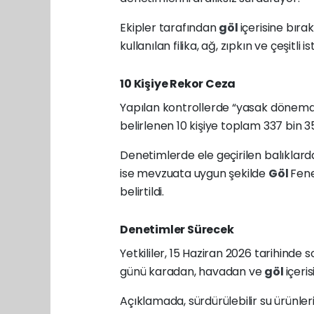
Ekipler tarafından
göl
içerisine bıra
kullanılan filika, ağ, zıpkın ve çeşitli
10 Kişiye Rekor Ceza
Yapılan kontrollerde “yasak dönemde 
belirlenen 10 kişiye toplam 337 bin 35
Denetimlerde ele geçirilen balıklarda
ise mevzuata uygun şekilde
Göl
Fene
belirtildi.
Denetimler Sürecek
Yetkililer, 15 Haziran 2026 tarihind
günü karadan, havadan ve
göl
içeri
Açıklamada, sürdürülebilir su ürünle