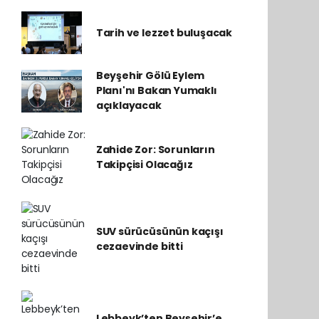
Tarih ve lezzet buluşacak
Beyşehir Gölü Eylem
Planı'nı Bakan Yumaklı
açıklayacak
Zahide Zor: Sorunların
Takipçisi Olacağız
SUV sürücüsünün kaçışı
cezaevinde bitti
Lebbeyk’ten Beyşehir’e