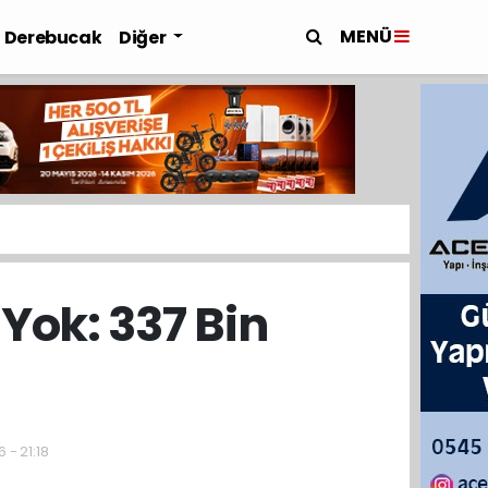
MENÜ
Derebucak
Diğer
Yok: 337 Bin
 - 21:18