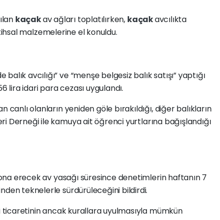
kılan
kaçak
av ağları toplatılırken,
kaçak
avcılıkta
 istihsal malzemelerine el konuldu.
balık avcılığı” ve “menşe belgesiz balık satışı” yaptığı
6 lira idari para cezası uygulandı.
n canlı olanların yeniden göle bırakıldığı, diğer balıkların
ri Derneği ile kamuya ait öğrenci yurtlarına bağışlandığı
e sona erecek av yasağı süresince denetimlerin haftanın 7
sinden teknelerle sürdürüleceğini bildirdi.
ri ticaretinin ancak kurallara uyulmasıyla mümkün