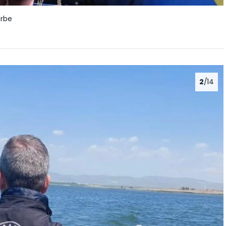
arbe
2
/14