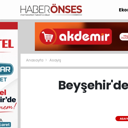
Eko
Anasayfa
Asayiş
Beyşehir'de
ASAY