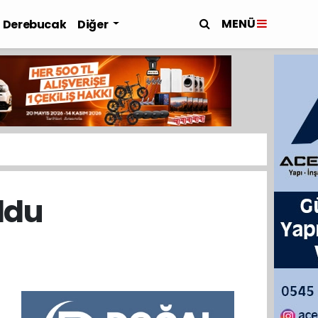
MENÜ
Derebucak
Diğer
oldu