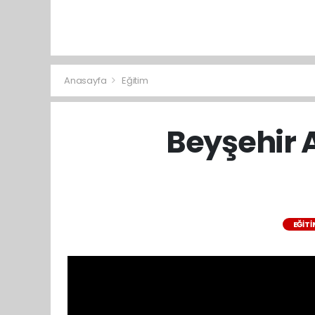
Anasayfa
Eğitim
Beyşehir 
EĞIT