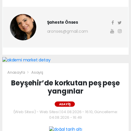
Şaheste Önses
aronses@gmail.com
Anasayfa
Asayiş
Beyşehir’de korkutan peş peşe
yangınlar
ASAYIŞ
(Web Sitesi) - Web Sitesi | 04.08.2026 - 16:10, Güncelleme:
04.08.2026 - 16:49