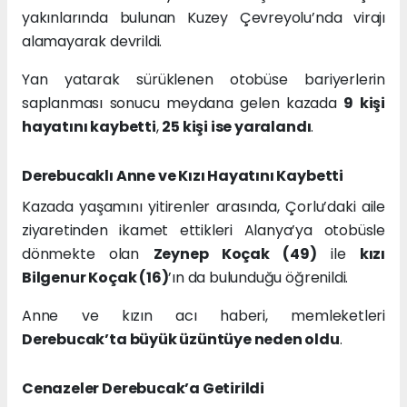
yakınlarında bulunan Kuzey Çevreyolu’nda virajı
alamayarak devrildi.
Yan yatarak sürüklenen otobüse bariyerlerin
saplanması sonucu meydana gelen kazada
9 kişi
hayatını kaybetti
,
25 kişi ise yaralandı
.
Derebucaklı Anne ve Kızı Hayatını Kaybetti
Kazada yaşamını yitirenler arasında, Çorlu’daki aile
ziyaretinden ikamet ettikleri Alanya’ya otobüsle
dönmekte olan
Zeynep Koçak (49)
ile
kızı
Bilgenur Koçak (16)
’ın da bulunduğu öğrenildi.
Anne ve kızın acı haberi, memleketleri
Derebucak’ta büyük üzüntüye neden oldu
.
Cenazeler Derebucak’a Getirildi