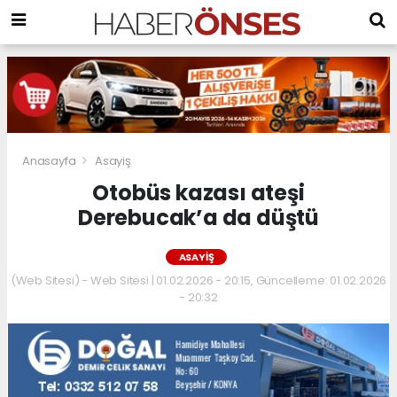
Anasayfa
Asayiş
Otobüs kazası ateşi
Derebucak’a da düştü
ASAYIŞ
(Web Sitesi) - Web Sitesi | 01.02.2026 - 20:15, Güncelleme: 01.02.2026
- 20:32