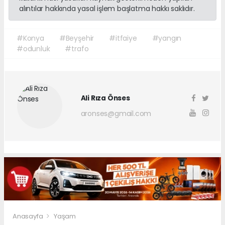
alıntılar hakkında yasal işlem başlatma hakkı saklıdır.
#Konya
#Beyşehir
#itfaiye
#yangın
#odunluk
#trafo
Ali Rıza Önses
aronses@gmail.com
Anasayfa
Yaşam