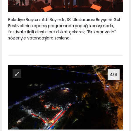
Belediye Başkanı Adil Bayındır, 18. Uluslararası Beyşehir Göl
Festivali'nin kapanış programında yaptığı konuşmada,
festivalle ilgili eleştirilere dikkat çekerek, "Bir karar verin"
sözleriyle vatandaşlara seslendi.
4
/9