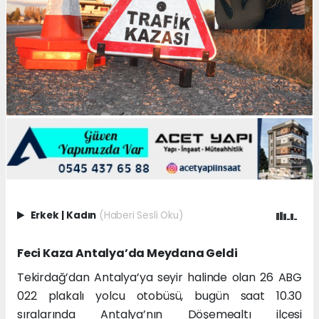
Erkek
|
Kadın
(Haberi Sesli Oku)
Feci Kaza Antalya’da Meydana Geldi
Tekirdağ’dan Antalya’ya seyir halinde olan 26 ABG
022 plakalı yolcu otobüsü, bugün saat 10.30
sıralarında Antalya’nın Döşemealtı ilçesi