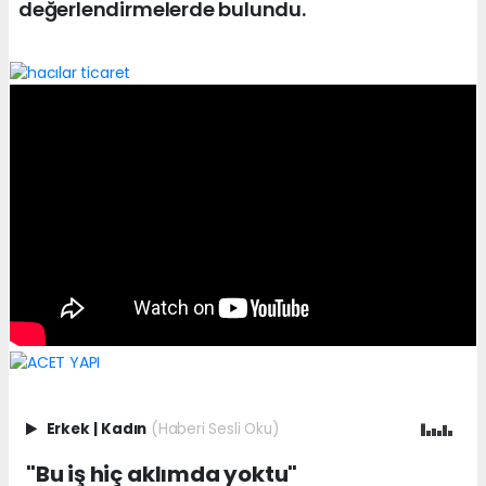
değerlendirmelerde bulundu.
Erkek
|
Kadın
(Haberi Sesli Oku)
"Bu iş hiç aklımda yoktu"