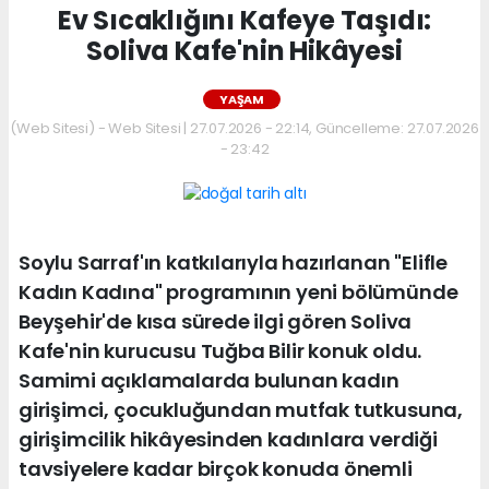
Ev Sıcaklığını Kafeye Taşıdı:
Soliva Kafe'nin Hikâyesi
YAŞAM
(Web Sitesi) - Web Sitesi | 27.07.2026 - 22:14, Güncelleme: 27.07.2026
- 23:42
Soylu Sarraf'ın katkılarıyla hazırlanan "Elifle
Kadın Kadına" programının yeni bölümünde
Beyşehir'de kısa sürede ilgi gören Soliva
Kafe'nin kurucusu Tuğba Bilir konuk oldu.
Samimi açıklamalarda bulunan kadın
girişimci, çocukluğundan mutfak tutkusuna,
girişimcilik hikâyesinden kadınlara verdiği
tavsiyelere kadar birçok konuda önemli