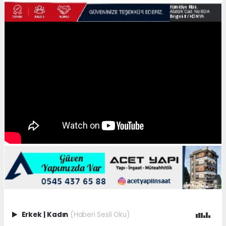
Erkek
|
Kadın
(Haberi Sesli Oku)