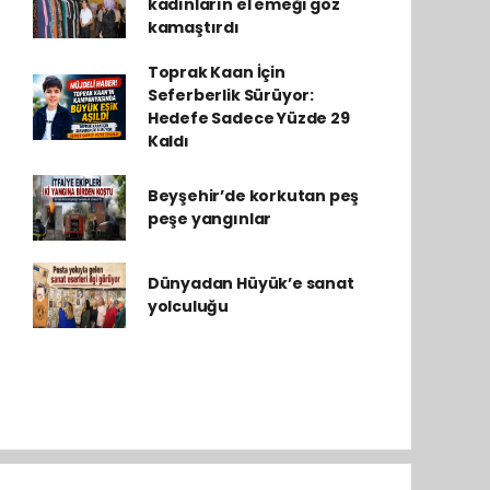
kadınların el emeği göz
kamaştırdı
Toprak Kaan İçin
Seferberlik Sürüyor:
Hedefe Sadece Yüzde 29
Kaldı
Beyşehir’de korkutan peş
peşe yangınlar
Dünyadan Hüyük’e sanat
yolculuğu