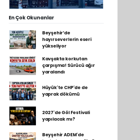
En Çok Okunanlar
Beyşehir’de
hayırseverlerin eseri
yükseliyor
Kavşakta korkutan
çarpışma! Sürücü ağır
yaralandı
Hüyük'te CHP'de de
yaprak dökümü
2027'de Göl Festivali
yapılacak mı?
Beyşehir ADEM'de