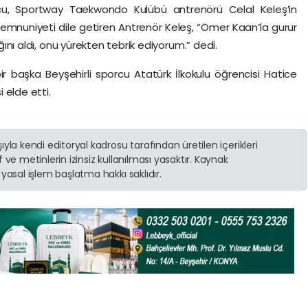
orcu, Sportway Taekwondo Kulübü antrenörü Celal Keleş’in
mnuniyeti dile getiren Antrenör Keleş, “Ömer Kaan’la gurur
ığını aldı, onu yürekten tebrik ediyorum.” dedi.
r başka Beyşehirli sporcu Atatürk İlkokulu öğrencisi Hatice
i elde etti.
yla kendi editoryal kadrosu tarafından üretilen içerikleri
 ve metinlerin izinsiz kullanılması yasaktır. Kaynak
yasal işlem başlatma hakkı saklıdır.