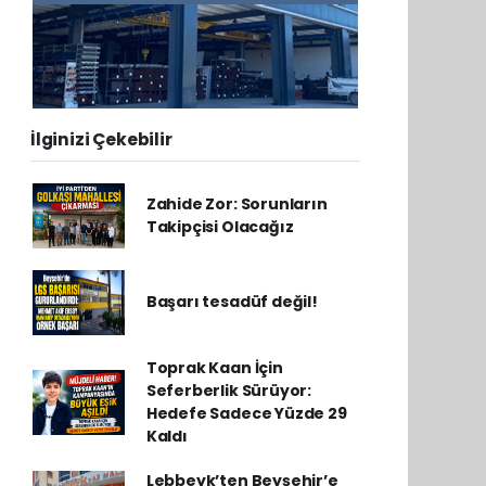
İlginizi Çekebilir
Zahide Zor: Sorunların
Takipçisi Olacağız
Başarı tesadüf değil!
Toprak Kaan İçin
Seferberlik Sürüyor:
Hedefe Sadece Yüzde 29
Kaldı
Lebbeyk’ten Beyşehir’e