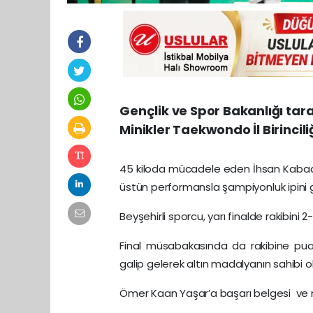
Gençlik ve Spor Bakanlığı ta
Minikler Taekwondo İl Birincil
45 kiloda mücadele eden İhsan Kabaday
üstün performansla şampiyonluk ipini 
Beyşehirli sporcu, yarı finalde rakibini
Final müsabakasında da rakibine pua
galip gelerek altın madalyanın sahibi o
Ömer Kaan Yaşar’a başarı belgesi ve mad