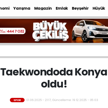
nomi
Yarışma
Magazin
Emlak
Beyşehir
Hüyük
 Taekwondoda Konya
oldu!
01.06.2025 - 21:17, Güncelleme: 19.12.2025 - 05:03
SPOR