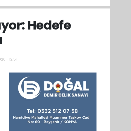
üyor: Hedefe
ı
26 - 12:51