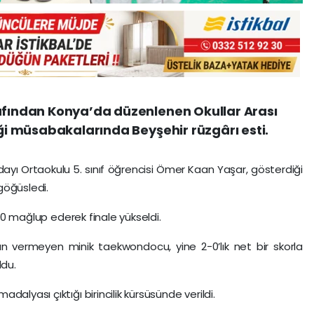
rafından Konya’da düzenlenen Okullar Arası
iği müsabakalarında Beyşehir rüzgârı esti.
ı Ortaokulu 5. sınıf öğrencisi Ömer Kaan Yaşar, gösterdiği
göğüsledi.
 2-0 mağlup ederek finale yükseldi.
n vermeyen minik taekwondocu, yine 2-0’lık net bir skorla
ldu.
alyası çıktığı birincilik kürsüsünde verildi.