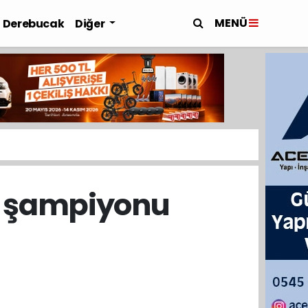
MENÜ
Derebucak
Diğer
 şampiyonu