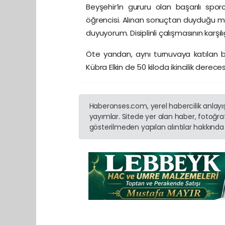
Beyşehir’in gururu olan başarılı sp
öğrencisi. Alınan sonuçtan duyduğu me
duyuyorum. Disiplinli çalışmasının karşıl
Öte yandan, aynı turnuvaya katılan bi
Kübra Elkin de 50 kiloda ikincilik dereces
Haberonses.com, yerel habercilik anlayışı
yayımlar. Sitede yer alan haber, fotoğraf
gösterilmeden yapılan alıntılar hakkında 