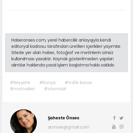
Haberonses.com, yerel habercilik anlayışıyla kendi
editoryal kadrosu tarafından üretilen içerikleri yayımlar.
Sitede yer alan haber, fotoğraf ve metinlerin izinsiz
kullanılması yasaktır. Kaynak gösterilmeden yapılan
alıntılar hakkında yasal işlem başlatma hakkı saklıdır.
#Beyşehir
#Konya
#trafik kazası
#motosiklet
#otomobil
Şaheste Önses
aronses@gmail.com