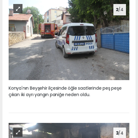
2
/4
Konya'nın Beyşehir ilçesinde öğle saatlerinde peş peşe
çıkan iki ayrı yangın paniğe neden oldu.
3
/4