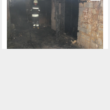
Konya'nın Beyşehir ilçesinde öğle saatlerinde peş peşe
çıkan iki ayrı yangın paniğe neden oldu.
4
/4