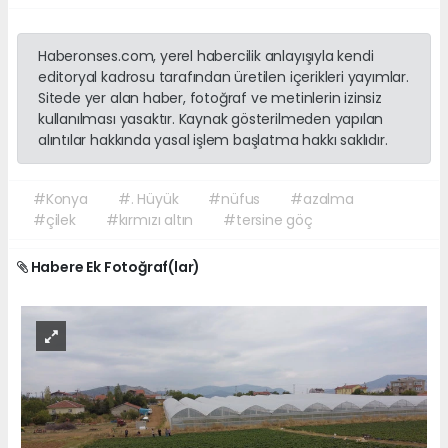
Haberonses.com, yerel habercilik anlayışıyla kendi
editoryal kadrosu tarafından üretilen içerikleri yayımlar.
Sitede yer alan haber, fotoğraf ve metinlerin izinsiz
kullanılması yasaktır. Kaynak gösterilmeden yapılan
alıntılar hakkında yasal işlem başlatma hakkı saklıdır.
#Konya
#. Hüyük
#nüfus
#azalma
#çilek
#kırmızı altın
#tersine göç
Habere Ek Fotoğraf(lar)