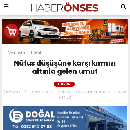
Anasayfa
Hüyük
Nüfus düşüşüne karşı kırmızı
altınla gelen umut
HÜYÜK
(Web Sitesi) - Web Sitesi | 30.12.2025 - 13:20, Güncelleme: 30.12.2025
- 14:20