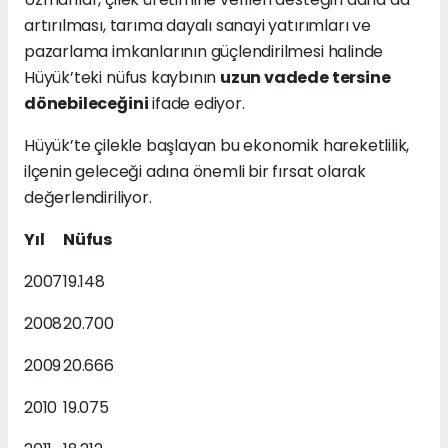
artırılması, tarıma dayalı sanayi yatırımları ve
pazarlama imkanlarının güçlendirilmesi halinde
Hüyük’teki nüfus kaybının
uzun vadede tersine
dönebileceğini
ifade ediyor.
Hüyük’te çilekle başlayan bu ekonomik hareketlilik,
ilçenin geleceği adına önemli bir fırsat olarak
değerlendiriliyor.
Yıl
Nüfus
2007
19.148
2008
20.700
2009
20.666
2010
19.075