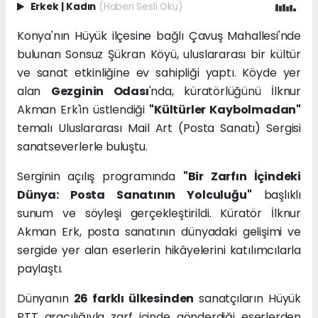
Erkek
|
Kadın
(Haberi Sesli Oku)
Konya'nın Hüyük ilçesine bağlı Çavuş Mahallesi'nde
bulunan Sonsuz Şükran Köyü, uluslararası bir kültür
ve sanat etkinliğine ev sahipliği yaptı. Köyde yer
alan
Gezginin Odası
'nda, küratörlüğünü İlknur
Akman Erk'in üstlendiği
"Kültürler Kaybolmadan"
temalı Uluslararası Mail Art (Posta Sanatı) Sergisi
sanatseverlerle buluştu.
Serginin açılış programında
"Bir Zarfın İçindeki
Dünya: Posta Sanatının Yolculuğu"
başlıklı
sunum ve söyleşi gerçekleştirildi. Küratör İlknur
Akman Erk, posta sanatının dünyadaki gelişimi ve
sergide yer alan eserlerin hikâyelerini katılımcılarla
paylaştı.
Dünyanın
26 farklı ülkesinden
sanatçıların Hüyük
PTT aracılığıyla zarf içinde gönderdiği eserlerden