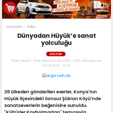
Anasayfa
Kültür
Dünyadan Hüyük’e sanat
yolculuğu
KÜLTÜR
(Web Sitesi) - Web Sitesi | 04.08.2026 - 13:52, Güncelleme:
04.08.2026 - 14:47
26 ülkeden gönderilen eserler, Konya'nın
Hüyük ilçesindeki Sonsuz Şükran Köyü'nde
sanatseverlerin beğenisine sunuldu.
"Kültürler Kaybolmadan" temasıyla