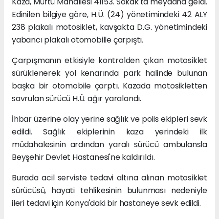
Kaza, Müftü Mahallesi 41153. Sokak'ta meydana geldi.
Edinilen bilgiye göre, H.Ü. (24) yönetimindeki 42 ALY
238 plakalı motosiklet, kavşakta D.G. yönetimindeki
yabancı plakalı otomobille çarpıştı.
Çarpışmanın etkisiyle kontrolden çıkan motosiklet
sürüklenerek yol kenarında park halinde bulunan
başka bir otomobile çarptı. Kazada motosikletten
savrulan sürücü H.Ü. ağır yaralandı.
İhbar üzerine olay yerine sağlık ve polis ekipleri sevk
edildi. Sağlık ekiplerinin kaza yerindeki ilk
müdahalesinin ardından yaralı sürücü ambulansla
Beyşehir Devlet Hastanesi'ne kaldırıldı.
Burada acil serviste tedavi altına alınan motosiklet
sürücüsü, hayati tehlikesinin bulunması nedeniyle
ileri tedavi için Konya'daki bir hastaneye sevk edildi.