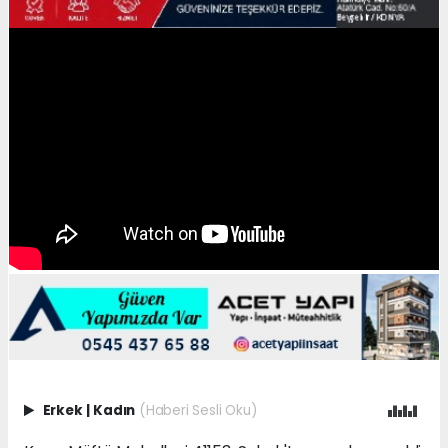
Erkek
|
Kadın
(Haberi Sesli Oku)