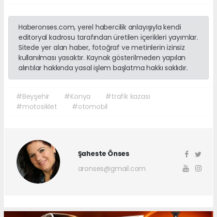
Haberonses.com, yerel habercilik anlayışıyla kendi
editoryal kadrosu tarafından üretilen içerikleri yayımlar.
Sitede yer alan haber, fotoğraf ve metinlerin izinsiz
kullanılması yasaktır. Kaynak gösterilmeden yapılan
alıntılar hakkında yasal işlem başlatma hakkı saklıdır.
#Beyşehir
#Konya
#trafik kazası
#motosiklet
#otomobil
Şaheste Önses
aronses@gmail.com