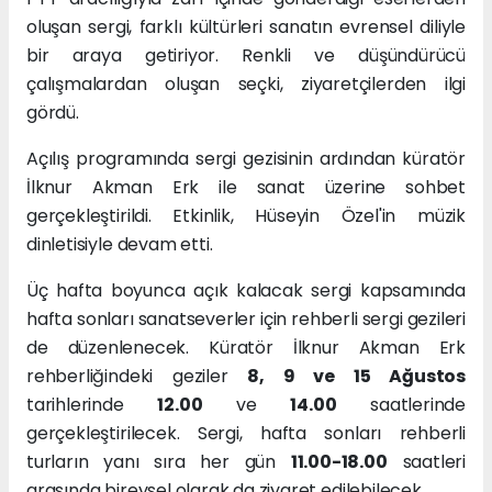
oluşan sergi, farklı kültürleri sanatın evrensel diliyle
bir araya getiriyor. Renkli ve düşündürücü
çalışmalardan oluşan seçki, ziyaretçilerden ilgi
gördü.
Açılış programında sergi gezisinin ardından küratör
İlknur Akman Erk ile sanat üzerine sohbet
gerçekleştirildi. Etkinlik, Hüseyin Özel'in müzik
dinletisiyle devam etti.
Üç hafta boyunca açık kalacak sergi kapsamında
hafta sonları sanatseverler için rehberli sergi gezileri
de düzenlenecek. Küratör İlknur Akman Erk
rehberliğindeki geziler
8, 9 ve 15 Ağustos
tarihlerinde
12.00
ve
14.00
saatlerinde
gerçekleştirilecek. Sergi, hafta sonları rehberli
turların yanı sıra her gün
11.00-18.00
saatleri
arasında bireysel olarak da ziyaret edilebilecek.