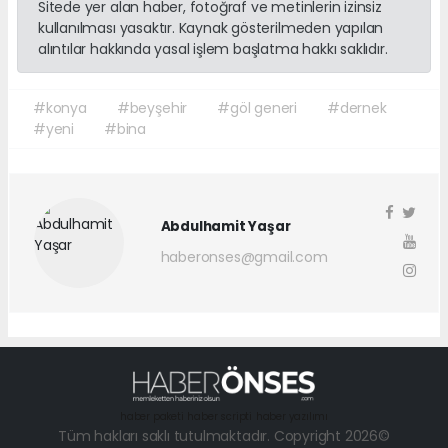
Sitede yer alan haber, fotoğraf ve metinlerin izinsiz
kullanılması yasaktır. Kaynak gösterilmeden yapılan
alıntılar hakkında yasal işlem başlatma hakkı saklıdır.
#konya
#beyşehir
#göl generi
#dernek
#yeni
#bina
Abdulhamit Yaşar
haberonses@gmail.com
haber paketi
haber scripti
haber yazılımı
Tüm hakları saklı tutulmaktadır. Copyright 2026©