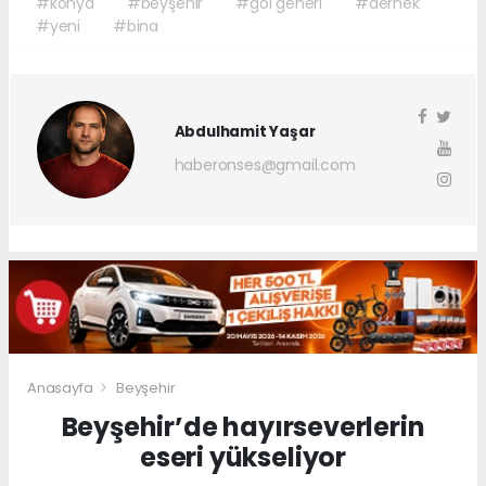
#konya
#beyşehir
#göl generi
#dernek
#yeni
#bina
Abdulhamit Yaşar
haberonses@gmail.com
Anasayfa
Beyşehir
Beyşehir’de hayırseverlerin
eseri yükseliyor