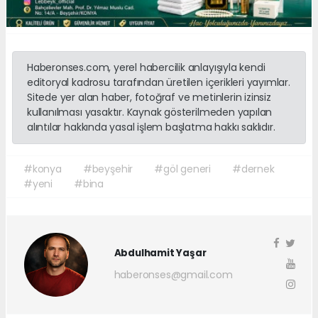
Haberonses.com, yerel habercilik anlayışıyla kendi
editoryal kadrosu tarafından üretilen içerikleri yayımlar.
Sitede yer alan haber, fotoğraf ve metinlerin izinsiz
kullanılması yasaktır. Kaynak gösterilmeden yapılan
alıntılar hakkında yasal işlem başlatma hakkı saklıdır.
#konya
#beyşehir
#göl generi
#dernek
#yeni
#bina
Abdulhamit Yaşar
haberonses@gmail.com