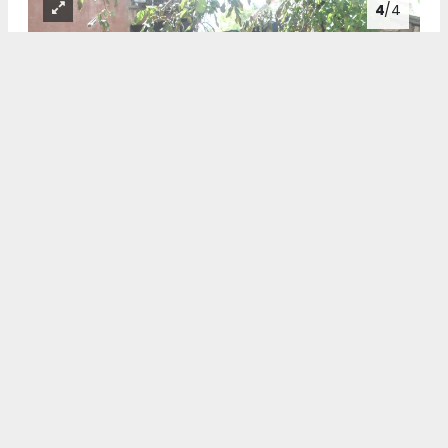
4
/4
Konya'nın Beyşehir ilçesinde öğle saatlerinde peş peşe
çıkan iki ayrı yangın paniğe neden oldu.
Haberonses.com, yerel habercilik anlayışıyla kendi