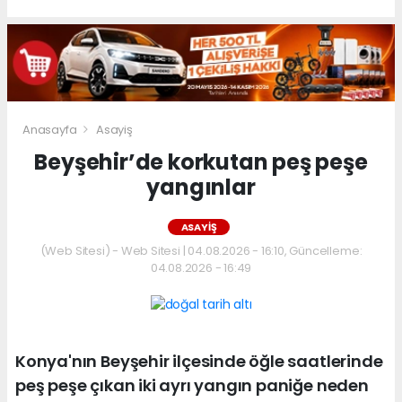
Anasayfa
Asayiş
Beyşehir’de korkutan peş peşe
yangınlar
ASAYIŞ
(Web Sitesi) - Web Sitesi | 04.08.2026 - 16:10, Güncelleme:
04.08.2026 - 16:49
Konya'nın Beyşehir ilçesinde öğle saatlerinde
peş peşe çıkan iki ayrı yangın paniğe neden