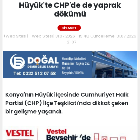
Hüyük'te CHP'de de yaprak
dökümü
SIYASET
(Web Sitesi) - Web Sitesi | 31.07.2026 - 15:48, Güncelleme: 31.07.2026
- 21:07
Konya'nın Hüyük ilçesinde Cumhuriyet Halk
Partisi (CHP) İlçe Teşkilatı'nda dikkat çeken
bir gelişme yaşandı.