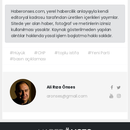
Haberonses.com, yerel habercilik anlayışıyla kendi
editoryal kadrosu tarafından üretilen içerikleri yayımlar.
Sitede yer alan haber, fotoğraf ve metinlerin izinsiz
kullanılması yasaktır. Kaynak gösterilmeden yapılan
alıntılar hakkında yasal işlem başlatma hakkı saklıdır.
#Hüyük
#CHP
#toplu istifa
#Yeni Parti
#basın açıklaması
Ali Rıza Önses
aronses@gmail.com