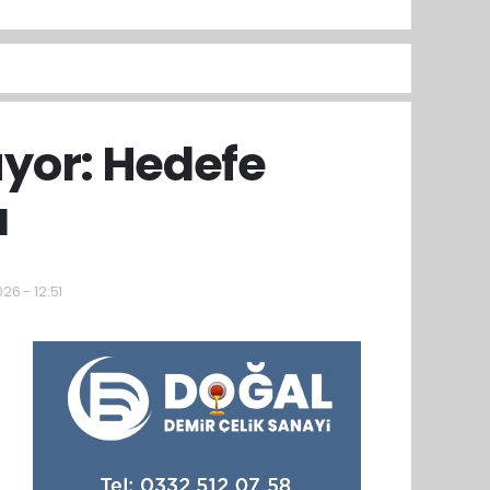
üyor: Hedefe
ı
26 - 12:51