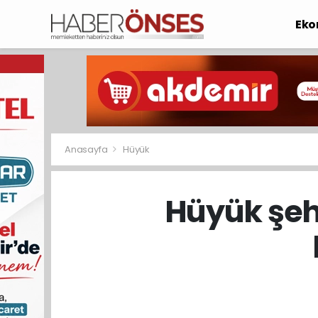
Eko
Anasayfa
Hüyük
Hüyük şeh