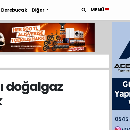
MENÜ
Derebucak
Diğer
ı doğalgaz
k