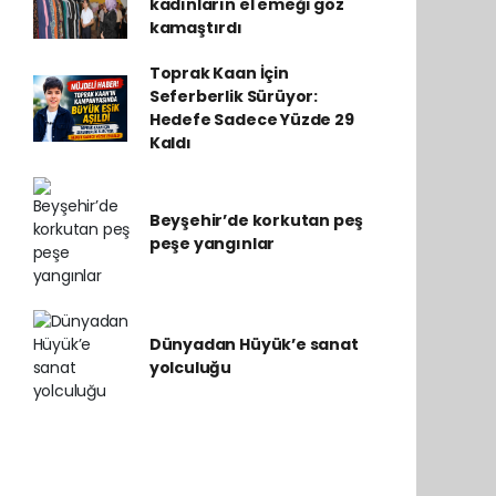
kadınların el emeği göz
kamaştırdı
Toprak Kaan İçin
Seferberlik Sürüyor:
Hedefe Sadece Yüzde 29
Kaldı
Beyşehir’de korkutan peş
peşe yangınlar
Dünyadan Hüyük’e sanat
yolculuğu