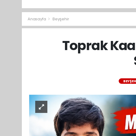
Anasayfa
Beyşehir
Toprak Kaan
BEYŞEH