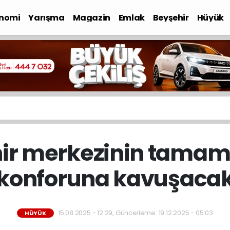
nomi
Yarışma
Magazin
Emlak
Beyşehir
Hüyük
ir merkezinin tamam
konforuna kavuşaca
15.08.2025 - 12:29, Güncelleme: 19.12.2025 - 05:03
HÜYÜK