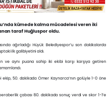
u’nda kümede kalma mücadelesi veren iki
nan taraf Huğluspor oldu.
asında ağırladığı Hüyük Belediyespor’u son dakikalarda
ki ilk galibiyetini aldı.
 ve aynı puana sahip iki ekibi karşı karşıya getiren
 tamamlandı.
hibi ekip, 50. dakikada Ömer Kaynarca’nın golüyle 1-0 öne
eraberlik çabası 80. dakikada sonuç verdi ve skor 1-1’e