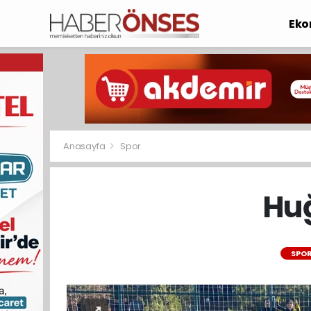
Eko
Anasayfa
Spor
Huğ
SPO