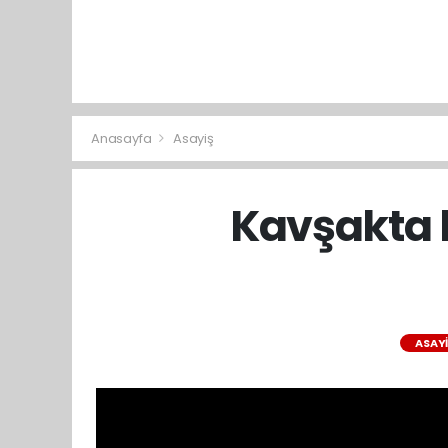
Anasayfa
Asayiş
Kavşakta 
ASAY