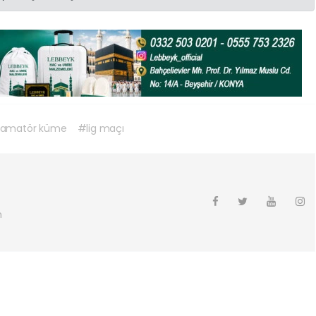
amatör küme
#lig maçı
m