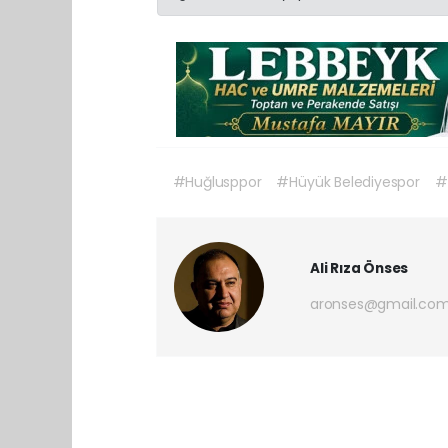
#Huğlusppor
#Hüyük Belediyespor
#
Ali Rıza Önses
aronses@gmail.co