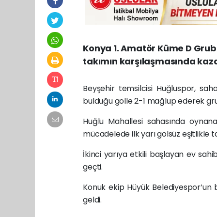
Konya 1. Amatör Küme D Grub
takımın karşılaşmasında kaza
Beyşehir temsilcisi Huğluspor, sah
bulduğu golle 2-1 mağlup ederek grupta
Huğlu Mahallesi sahasında oynanan
mücadelede ilk yarı golsüz eşitlikle
İkinci yarıya etkili başlayan ev sa
geçti.
Konuk ekip Hüyük Belediyespor’un b
geldi.