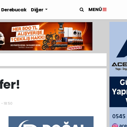
MENÜ
Derebucak
Diğer
fer!
 - 18:50