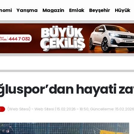
nomi
Yarışma
Magazin
Emlak
Beyşehir
Hüyük
luspor’dan hayati za
(Web Sitesi) - Web Sitesi | 15.02.2026 - 18:50, Güncelleme: 15.02.2026
R