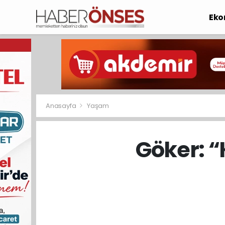
Eko
Anasayfa
Yaşam
Göker: 