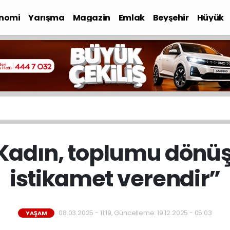
nomi
Yarışma
Magazin
Emlak
Beyşehir
Hüyük
“Kadın, toplumu dönüş
istikamet verendir”
08.03.2025 - 11:19, Güncelleme: 19.12.2025 - 05:03
YAŞAM