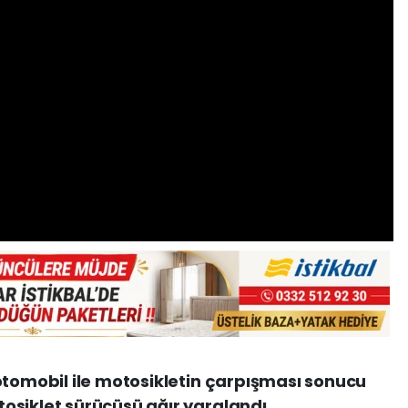
otomobil ile motosikletin çarpışması sonucu
osiklet sürücüsü ağır yaralandı.