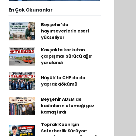
En Çok Okunanlar
Beyşehir’de
hayırseverlerin eseri
yükseliyor
Kavşakta korkutan
çarpışma! Sürücü ağır
yaralandı
Hüyük'te CHP'de de
yaprak dökümü
Beyşehir ADEM'de
kadınların el emeği göz
kamaştırdı
Toprak Kaan İçin
Seferberlik Sürüyor: