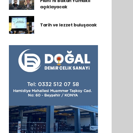
Planı'nı Bakan Yumaklı
açıklayacak
Tarih ve lezzet buluşacak