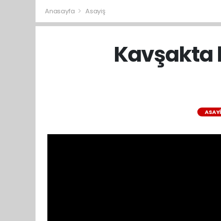
Anasayfa
Asayiş
Kavşakta 
ASAY