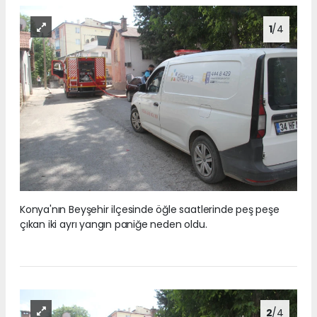
1
/4
Konya'nın Beyşehir ilçesinde öğle saatlerinde peş peşe
çıkan iki ayrı yangın paniğe neden oldu.
2
/4