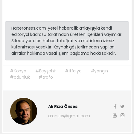
Haberonses.com, yerel habercilik anlayışıyla kendi
editoryal kadrosu tarafından üretilen içerikleri yayımlar.
Sitede yer alan haber, fotoğraf ve metinlerin izinsiz
kullanılması yasaktır. Kaynak gösterilmeden yapılan
alıntılar hakkında yasal işlem başlatma hakkı saklıdır.
#Konya
#Beyşehir
#itfaiye
#yangın
#odunluk
#trafo
Ali Rıza Önses
aronses@gmail.com