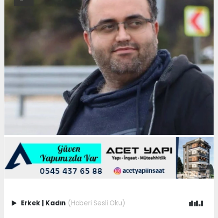
Erkek
|
Kadın
(Haberi Sesli Oku)