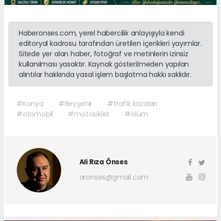
Haberonses.com, yerel habercilik anlayışıyla kendi
editoryal kadrosu tarafından üretilen içerikleri yayımlar.
Sitede yer alan haber, fotoğraf ve metinlerin izinsiz
kullanılması yasaktır. Kaynak gösterilmeden yapılan
alıntılar hakkında yasal işlem başlatma hakkı saklıdır.
#Konya
#Beyşehir
#trafik kazaları
#otomobil
#motosiklet
#ölüm
Ali Rıza Önses
aronses@gmail.com