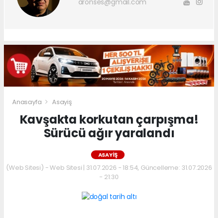
aronses@gmail.com
Anasayfa
Asayiş
Kavşakta korkutan çarpışma!
Sürücü ağır yaralandı
ASAYIŞ
(Web Sitesi) - Web Sitesi | 31.07.2026 - 18:54, Güncelleme: 31.07.2026
- 21:30