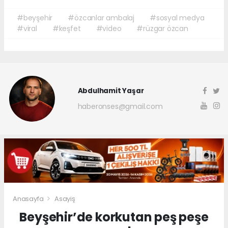
#beyşehir
#özcanlar ambalaj
#sosyal medya
#viral
#keşfet
#video
#rüzgar özcan
Abdulhamit Yaşar
haberonses@gmail.com
Anasayfa
Asayiş
Beyşehir’de korkutan peş peşe