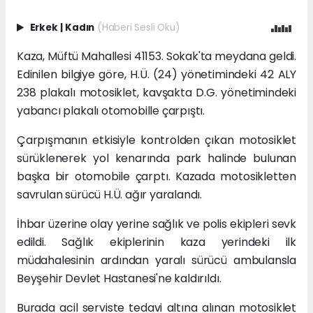
Erkek
|
Kadın
(Haberi Sesli Oku)
Kaza, Müftü Mahallesi 41153. Sokak'ta meydana geldi.
Edinilen bilgiye göre, H.Ü. (24) yönetimindeki 42 ALY
238 plakalı motosiklet, kavşakta D.G. yönetimindeki
yabancı plakalı otomobille çarpıştı.
Çarpışmanın etkisiyle kontrolden çıkan motosiklet
sürüklenerek yol kenarında park halinde bulunan
başka bir otomobile çarptı. Kazada motosikletten
savrulan sürücü H.Ü. ağır yaralandı.
İhbar üzerine olay yerine sağlık ve polis ekipleri sevk
edildi. Sağlık ekiplerinin kaza yerindeki ilk
müdahalesinin ardından yaralı sürücü ambulansla
Beyşehir Devlet Hastanesi'ne kaldırıldı.
Burada acil serviste tedavi altına alınan motosiklet