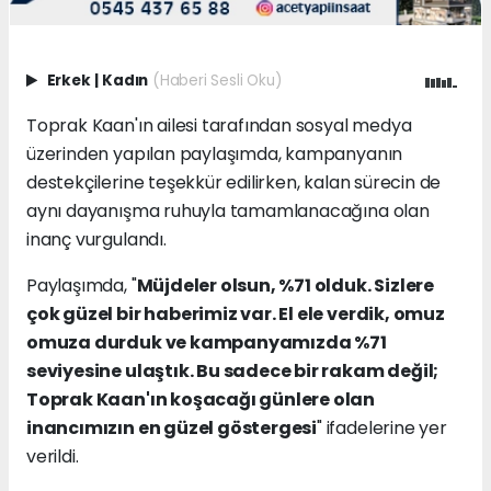
Erkek
|
Kadın
(Haberi Sesli Oku)
Toprak Kaan'ın ailesi tarafından sosyal medya
üzerinden yapılan paylaşımda, kampanyanın
destekçilerine teşekkür edilirken, kalan sürecin de
aynı dayanışma ruhuyla tamamlanacağına olan
inanç vurgulandı.
Paylaşımda, "
Müjdeler olsun, %71 olduk. Sizlere
çok güzel bir haberimiz var. El ele verdik, omuz
omuza durduk ve kampanyamızda %71
seviyesine ulaştık. Bu sadece bir rakam değil;
Toprak Kaan'ın koşacağı günlere olan
inancımızın en güzel göstergesi
" ifadelerine yer
verildi.