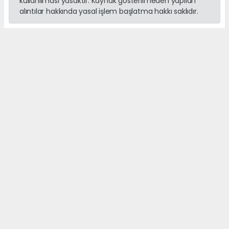
kullanılması yasaktır. Kaynak gösterilmeden yapılan
alıntılar hakkında yasal işlem başlatma hakkı saklıdır.
#aladağ
#kayak
#helikopter
#sağlık
Anasayfa
Beyşehir
Toprak Kaan İçin Seferberlik
Sürüyor: Hedefe Sadece Yüzde
29 Kaldı
BEYŞEHIR
(Web Sitesi) - Web Sitesi | 05.08.2026 - 10:50, Güncelleme:
05.08.2026 - 12:51