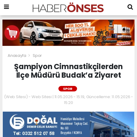
Anasayfa
Spor
Şampiyon Cimnastikçilerden
İlçe Müdürü Budak’a Ziyaret
SPOR
(Web Sitesi) - Web Sitesi | 11.05.2026 - 15:19, Güncelleme: 11.05.2026 -
15:20