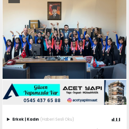
Erkek
|
Kadın
(Haberi Sesli Oku)