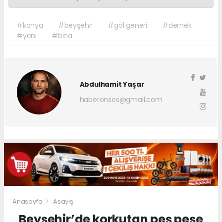
#konya
#beyşehir
#göl generi
#dernek
#yeni
#bina
Abdulhamit Yaşar
haberonses@gmail.com
Anasayfa
Asayiş
Beyşehir’de korkutan peş peşe