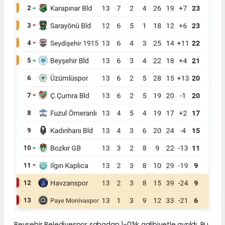
Beyşehir Belediyespor sahadan 1-0’lık galibiyetle ayrıldı. Bu