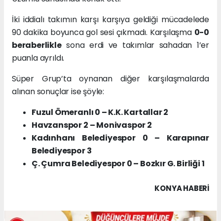
İki iddialı takımın karşı karşıya geldiği mücadelede
90 dakika boyunca gol sesi çıkmadı. Karşılaşma
0-0
beraberlikle
sona erdi ve takımlar sahadan 1’er
puanla ayrıldı.
Süper Grup’ta oynanan diğer karşılaşmalarda
alınan sonuçlar ise şöyle:
Fuzul Ömeranlı 0 – K.K. Kartallar 2
Havzanspor 2 – Monivaspor 2
Kadınhanı Belediyespor 0 – Karapınar
Belediyespor 3
Ç. Çumra Belediyespor 0 – Bozkır G. Birliği 1
KONYA HABERİ