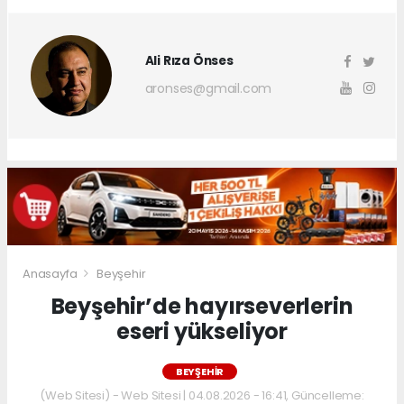
Ali Rıza Önses
aronses@gmail.com
Anasayfa
Beyşehir
Beyşehir’de hayırseverlerin
eseri yükseliyor
BEYŞEHIR
(Web Sitesi) - Web Sitesi | 04.08.2026 - 16:41, Güncelleme: