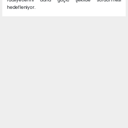
hedefleniyor.
Haberonses.com, yerel habercilik anlayışıyla kendi
editoryal kadrosu tarafından üretilen içerikleri yayımlar.
Sitede yer alan haber, fotoğraf ve metinlerin izinsiz
kullanılması yasaktır. Kaynak gösterilmeden yapılan
alıntılar hakkında yasal işlem başlatma hakkı saklıdır.
#konya
#beyşehir
#göl generi
#dernek
#yeni
#bina