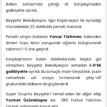
Ballan Sahası’nda çıktığı ilk karşılaşmadan
galibiyetle ayrıldı.
Beyşehir Belediyespor, Ilgın Kaplıcaspor ile oynadığı
mücadelede 23. dakikada penaltı kazandı.
Penaltı atışını kullanan
Yavuz Türkmen
, kaleciden
dönen topu ikinci vuruşunda ağlarla buluşturarak
takımını 1-0 öne geçirdi.
Karşılaşmanın kalan dakikalarında başka gol
olmazken, Beyşehir Belediyespor sahadan
1-0’lık
galibiyetle
ayrıldı. Bu sonuçla mavi-beyazlılar, puan
cetvelinde üst sıraya tırmanarak play-off
grubundaki iddiasını da güçlendirdi.
Süper Grup’ta Beyşehir’i temsil eden bir diğer ekip
Tormet Üzümlüspor
ise 1915 Futbol Takımını
Üzümlü sahasında konuk etti.