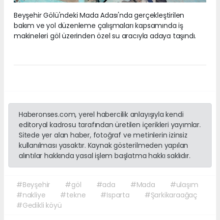
Beyşehir Gölü'ndeki Mada Adası'nda gerçekleştirilen
bakım ve yol düzenleme çalışmaları kapsamında iş
makineleri göl üzerinden özel su aracıyla adaya taşındı.
Haberonses.com, yerel habercilik anlayışıyla kendi
editoryal kadrosu tarafından üretilen içerikleri yayımlar.
Sitede yer alan haber, fotoğraf ve metinlerin izinsiz
kullanılması yasaktır. Kaynak gösterilmeden yapılan
alıntılar hakkında yasal işlem başlatma hakkı saklıdır.
#Beyşehir
#göl
#ada
#Mada
#ulaşım
#nakliye
#tekne
#Isparta
#Şarkikaraağaç
#Gedikli köyü