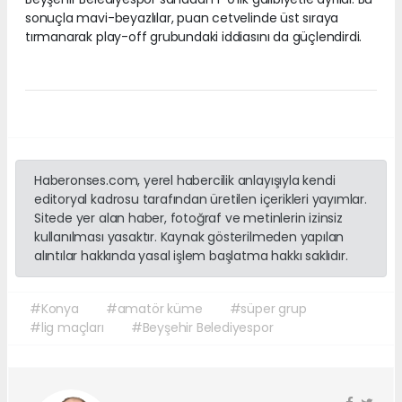
sonuçla mavi-beyazlılar, puan cetvelinde üst sıraya
tırmanarak play-off grubundaki iddiasını da güçlendirdi.
Haberonses.com, yerel habercilik anlayışıyla kendi
editoryal kadrosu tarafından üretilen içerikleri yayımlar.
Sitede yer alan haber, fotoğraf ve metinlerin izinsiz
kullanılması yasaktır. Kaynak gösterilmeden yapılan
alıntılar hakkında yasal işlem başlatma hakkı saklıdır.
#Konya
#amatör küme
#süper grup
#lig maçları
#Beyşehir Belediyespor