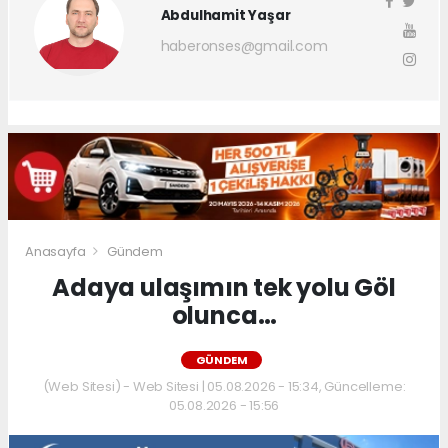
Abdulhamit Yaşar
haberonses@gmail.com
Anasayfa
Gündem
Adaya ulaşımın tek yolu Göl
olunca…
GÜNDEM
(Web Sitesi) - Web Sitesi | 05.08.2026 - 15:34, Güncelleme:
05.08.2026 - 15:56