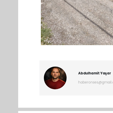
Abdulhamit Yaşar
haberonses@gmail