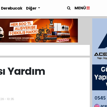
MENÜ
Derebucak
Diğer
sı Yardım
26 - 10:35