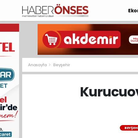
Eko
Anasayfa
Beyşehir
Kurucuov
BEYŞEH