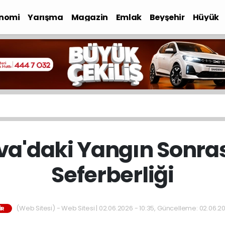
nomi
Yarışma
Magazin
Emlak
Beyşehir
Hüyük
a'daki Yangın Sonra
Seferberliği
(Web Sitesi) - Web Sitesi | 02.06.2026 - 10:35, Güncelleme: 02.06.20
IR