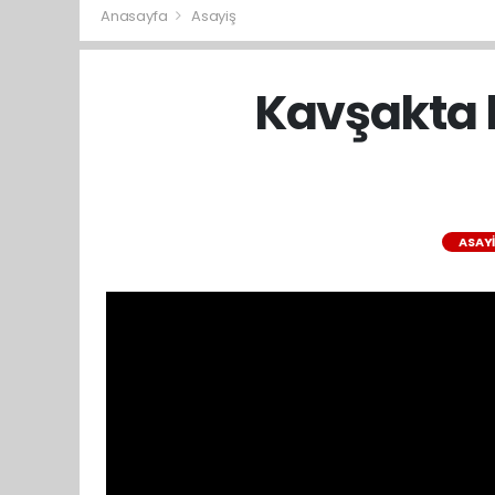
Anasayfa
Asayiş
Kavşakta 
ASAY