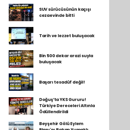
SUV sürücüsünün kaçışı
cezaevinde bitti
Tarih ve lezzet buluşacak
Bin 500 dekar arazi suyla
buluşacak
Başarı tesadüf değil!
Doğuş’ta YKS Gururu!
Türkiye Dereceleri Altınla
Ödüllendirildi
Beyşehir Gölü Eylem
Planı'nı Bakan Yumaklı