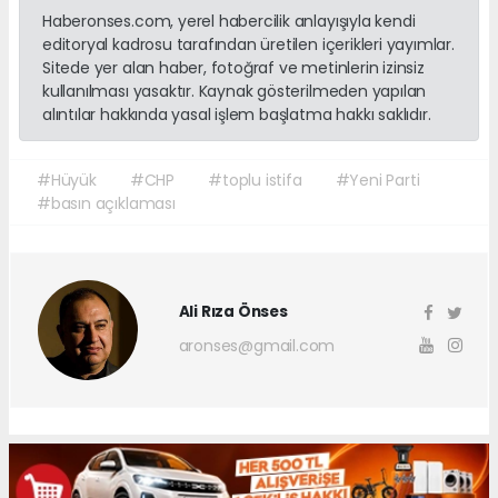
Haberonses.com, yerel habercilik anlayışıyla kendi
editoryal kadrosu tarafından üretilen içerikleri yayımlar.
Sitede yer alan haber, fotoğraf ve metinlerin izinsiz
kullanılması yasaktır. Kaynak gösterilmeden yapılan
alıntılar hakkında yasal işlem başlatma hakkı saklıdır.
#Hüyük
#CHP
#toplu istifa
#Yeni Parti
#basın açıklaması
Ali Rıza Önses
aronses@gmail.com