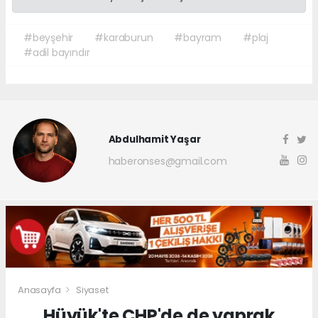
#beyşehir
#karaburun
#bayram
#plaj
#adil bayındır
Abdulhamit Yaşar
haberonses@gmail.com
Anasayfa
Siyaset
Hüyük'te CHP'de de yaprak