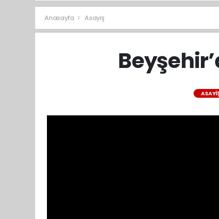
Anasayfa
Asayiş
Beyşehir’
ASAYI