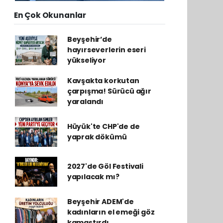
En Çok Okunanlar
Beyşehir’de
hayırseverlerin eseri
yükseliyor
Kavşakta korkutan
çarpışma! Sürücü ağır
yaralandı
Hüyük'te CHP'de de
yaprak dökümü
2027'de Göl Festivali
yapılacak mı?
Beyşehir ADEM'de
kadınların el emeği göz
kamaştırdı