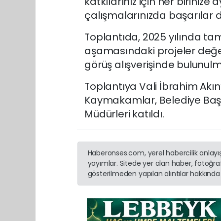
katkılarınız için her birinize a
çalışmalarınızda başarılar d
Toplantıda, 2025 yılında t
aşamasındaki projeler değerl
görüş alışverişinde bulunulma
Toplantıya Vali İbrahim Akın
Kaymakamlar, Belediye Başkan
Müdürleri katıldı.
Haberonses.com, yerel habercilik anlayışı
yayımlar. Sitede yer alan haber, fotoğraf
gösterilmeden yapılan alıntılar hakkında 