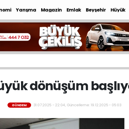
nomi
Yarışma
Magazin
Emlak
Beyşehir
Hüyük
üyük dönüşüm başlıy
31.07.2025 - 22:04, Güncelleme: 19.12.2025 - 05:03
GÜNDEM