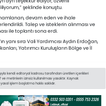
yrı ayrı teşekkür ediyor, özverili
iliyorum,” şeklinde konuştu.
amamlanan, devam eden ve ihale
endirildi. Talep ve isteklerin alınması ve
sı ile toplantı sona erdi.
’ın yanı sıra Vali Yardımcısı Aydın Erdoğan,
ları, Yatırımcı Kuruluşların Bölge ve İl
yla kendi editoryal kadrosu tarafından üretilen içerikleri
 ve metinlerin izinsiz kullanılması yasaktır. Kaynak
yasal işlem başlatma hakkı saklıdır.