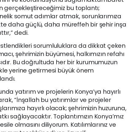
n gerçekleştireceğimiz bu toplantı;
önelik somut adımlar atmak, sorunlarımıza
te daha güçlü, daha müreffeh bir şehir inşa
tır,” dedi.
tlendikleri sorumluluklara da dikkat çeken
amacı, şehrimizin büyümesi, halkımızın refahı
ıdır. Bu doğrultuda her bir kurumumuzun
zlikle yerine getirmesi büyük önem
landı.
nda yatırım ve projelerin Konya’ya hayırlı
ak, “İnşallah bu yatırımlar ve projeler
rımıza hayırlı olacak; şehrimizin huzuruna,
tkı sağlayacaktır. Toplantımızın Konya’mız
sile olmasını diliyorum. Katılımlarınız ve