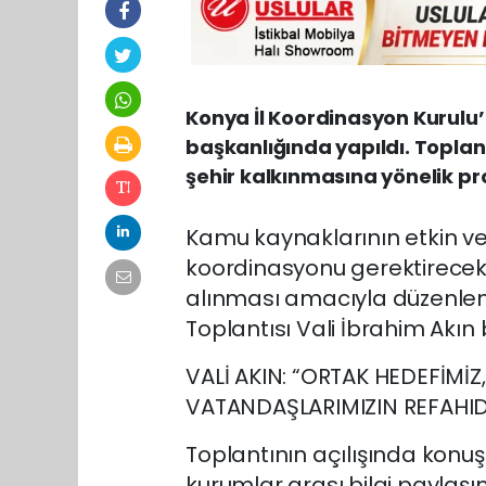
Konya İl Koordinasyon Kurulu’nu
başkanlığında yapıldı. Toplan
şehir kalkınmasına yönelik pro
Kamu kaynaklarının etkin ve v
koordinasyonu gerektirecek 
alınması amacıyla düzenlene
Toplantısı
Vali İbrahim Akın
b
VALİ AKIN: “ORTAK HEDEFİMİ
VATANDAŞLARIMIZIN REFAHID
Toplantının açılışında konuş
kurumlar arası bilgi paylaş