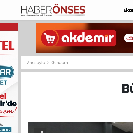
Eko
Anasayfa
Gündem
B