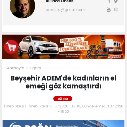
Ali Rıza Önses
aronses@gmail.com
Anasayfa
Eğitim
Beyşehir ADEM'de kadınların el
emeği göz kamaştırdı
EĞITIM
(Web Sitesi) - Web Sitesi | 31.07.2026 - 15:06, Güncelleme: 31.07.2026
- 18:22