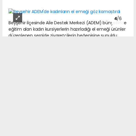
4
/6
Beyşehir ilçesinde Aile Destek Merkezi (ADEM) bünyesinde
eğitim alan kadın kursiyerlerin hazırladığı el emeği ürünler
düzenlenen sergide ziyaretçilerin beğenisine sunuldu.
5
/6
Beyşehir ilçesinde Aile Destek Merkezi (ADEM) bünyesinde
eğitim alan kadın kursiyerlerin hazırladığı el emeği ürünler
düzenlenen sergide ziyaretçilerin beğenisine sunuldu.
6
/6