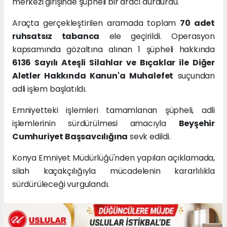
merkezi girişinde şüpheli bir aracı durdurdu.
Araçta gerçekleştirilen aramada toplam
70 adet
ruhsatsız tabanca
ele geçirildi. Operasyon
kapsamında gözaltına alınan 1 şüpheli hakkında
6136 Sayılı Ateşli Silahlar ve Bıçaklar ile Diğer
Aletler Hakkında Kanun'a Muhalefet
suçundan
adli işlem başlatıldı.
Emniyetteki işlemleri tamamlanan şüpheli, adli
işlemlerinin sürdürülmesi amacıyla
Beyşehir
Cumhuriyet Başsavcılığına
sevk edildi.
Konya Emniyet Müdürlüğü'nden yapılan açıklamada,
silah kaçakçılığıyla mücadelenin kararlılıkla
sürdürüleceği vurgulandı.