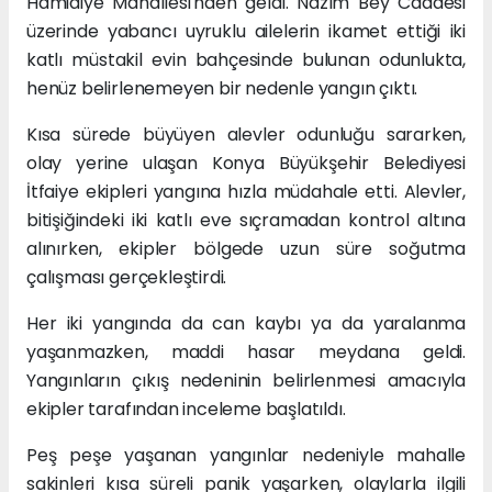
Hamidiye Mahallesi'nden geldi. Nazım Bey Caddesi
üzerinde yabancı uyruklu ailelerin ikamet ettiği iki
katlı müstakil evin bahçesinde bulunan odunlukta,
henüz belirlenemeyen bir nedenle yangın çıktı.
Kısa sürede büyüyen alevler odunluğu sararken,
olay yerine ulaşan Konya Büyükşehir Belediyesi
İtfaiye ekipleri yangına hızla müdahale etti. Alevler,
bitişiğindeki iki katlı eve sıçramadan kontrol altına
alınırken, ekipler bölgede uzun süre soğutma
çalışması gerçekleştirdi.
Her iki yangında da can kaybı ya da yaralanma
yaşanmazken, maddi hasar meydana geldi.
Yangınların çıkış nedeninin belirlenmesi amacıyla
ekipler tarafından inceleme başlatıldı.
Peş peşe yaşanan yangınlar nedeniyle mahalle
sakinleri kısa süreli panik yaşarken, olaylarla ilgili