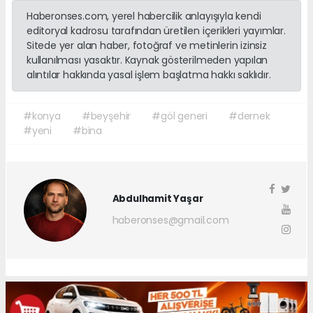
Haberonses.com, yerel habercilik anlayışıyla kendi
editoryal kadrosu tarafından üretilen içerikleri yayımlar.
Sitede yer alan haber, fotoğraf ve metinlerin izinsiz
kullanılması yasaktır. Kaynak gösterilmeden yapılan
alıntılar hakkında yasal işlem başlatma hakkı saklıdır.
#konya
#beyşehir
#göl generi
#dernek
#yeni
#bina
Abdulhamit Yaşar
haberonses@gmail.com