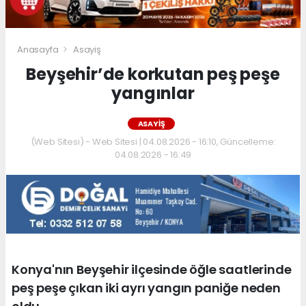
Anasayfa
Asayiş
Beyşehir’de korkutan peş peşe
yangınlar
ASAYIŞ
(Web Sitesi) - Web Sitesi | 04.08.2026 - 16:10, Güncelleme:
04.08.2026 - 16:49
Konya'nın Beyşehir ilçesinde öğle saatlerinde
peş peşe çıkan iki ayrı yangın paniğe neden