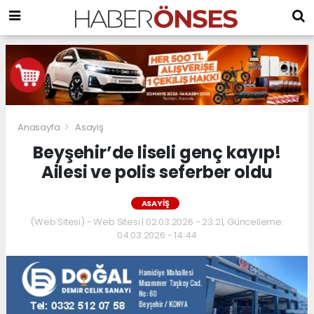
Anasayfa
Asayiş
Beyşehir’de liseli genç kayıp!
Ailesi ve polis seferber oldu
ASAYIŞ
(Web Sitesi) - Web Sitesi | 02.03.2026 - 23:21, Güncelleme:
04.03.2026 - 14:44