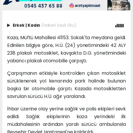
Erkek
|
Kadın
(Haberi Sesli Oku)
Kaza, Müftü Mahallesi 41153. Sokak'ta meydana geldi.
Edinilen bilgiye göre, H.Ü. (24) yönetimindeki 42 ALY
238 plakalı motosiklet, kavşakta D.G. yönetimindeki
yabancı plakalı otomobille çarpıştı.
Çarpışmanın etkisiyle kontrolden çıkan motosiklet
sürüklenerek yol kenarında park halinde bulunan
başka bir otomobile çarptı. Kazada motosikletten
savrulan sürücü H.Ü. ağır yaralandı.
İhbar üzerine olay yerine sağlık ve polis ekipleri sevk
edildi. Sağlık ekiplerinin kaza yerindeki ilk
müdahalesinin ardından yaralı sürücü ambulansla
Beyşehir Devlet Hastanesi'ne kaldırıldı.