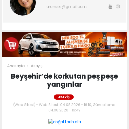
aronses@gmail.com
Anasayfa
Asayiş
Beyşehir’de korkutan peş peşe
yangınlar
ASAYIŞ
(Web Sitesi) - Web Sitesi | 04.08.2026 - 16:10, Güncelleme:
04.08.2026 - 16:49