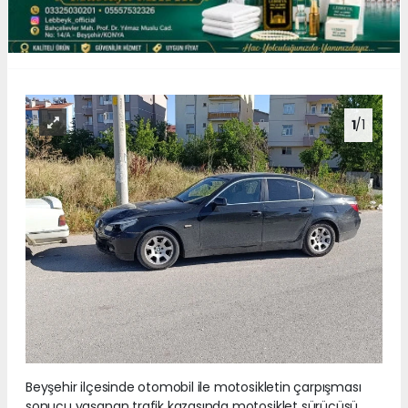
1
/1
Beyşehir ilçesinde otomobil ile motosikletin çarpışması
sonucu yaşanan trafik kazasında motosiklet sürücüsü