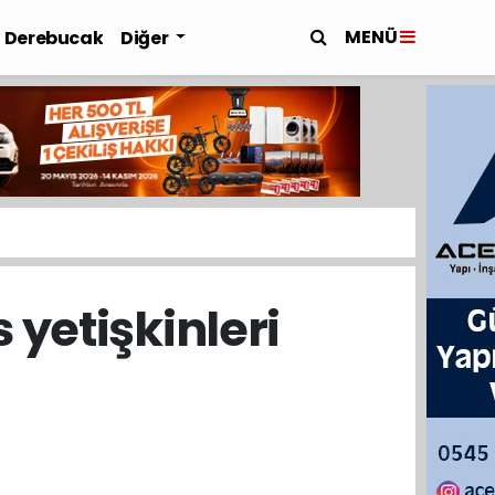
MENÜ
Derebucak
Diğer
 yetişkinleri