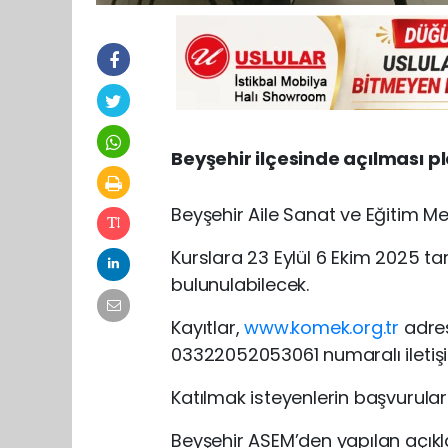
Beyşehir ilçesinde açılması pl
Beyşehir Aile Sanat ve Eğitim Me
Kurslara 23 Eylül 6 Ekim 2025 ta
bulunulabilecek.
Kayıtlar,
www.komek.org.tr
adresi
03322052053061 numaralı iletiş
Katılmak isteyenlerin başvuruları
Beyşehir ASEM’den yapılan açık