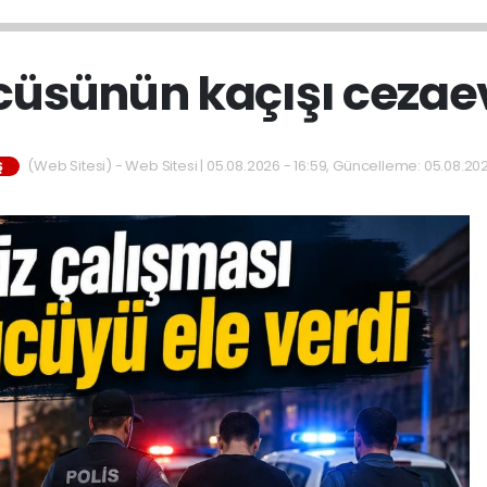
üsünün kaçışı cezaev
(Web Sitesi) - Web Sitesi | 05.08.2026 - 16:59, Güncelleme: 05.08.202
Ş