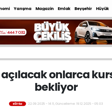
nomi
Yarışma
Magazin
Emlak
Beyşehir
Hüyük
açılacak onlarca kurs
bekliyor
22.09.2025 - 14:11, Güncelleme: 19.12.2025 - 05:03
EĞITIM