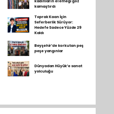
kadınların el emeği göz
kamaştırdı
Toprak Kaan İçin
Seferberlik Sürüyor:
Hedefe Sadece Yüzde 29
Kaldı
Beyşehir’de korkutan peş
peşe yangınlar
Dünyadan Hüyük’e sanat
yolculuğu