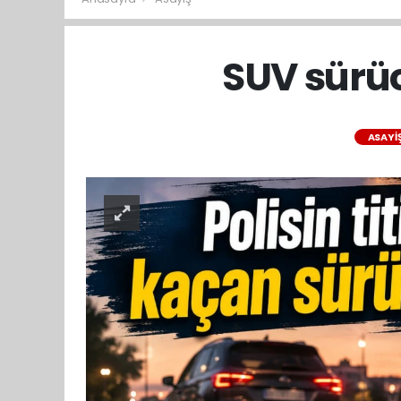
SUV sürüc
ASAYI