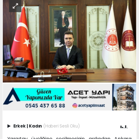
Erkek
|
Kadın
(Haberi Sesli Oku)
Yargıtay üyeliğine seçilmesinin ardından Ankara