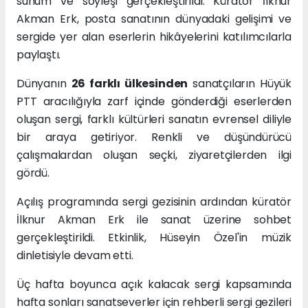
sunum ve söyleşi gerçekleştirildi. Küratör İlknur
Akman Erk, posta sanatının dünyadaki gelişimi ve
sergide yer alan eserlerin hikâyelerini katılımcılarla
paylaştı.
Dünyanın
26 farklı ülkesinden
sanatçıların Hüyük
PTT aracılığıyla zarf içinde gönderdiği eserlerden
oluşan sergi, farklı kültürleri sanatın evrensel diliyle
bir araya getiriyor. Renkli ve düşündürücü
çalışmalardan oluşan seçki, ziyaretçilerden ilgi
gördü.
Açılış programında sergi gezisinin ardından küratör
İlknur Akman Erk ile sanat üzerine sohbet
gerçekleştirildi. Etkinlik, Hüseyin Özel'in müzik
dinletisiyle devam etti.
Üç hafta boyunca açık kalacak sergi kapsamında
hafta sonları sanatseverler için rehberli sergi gezileri