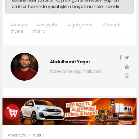
kullanılması yasaktır. Kaynak gösterilmeden yapılan
alıntılar hakkında yasal işlem başlatma hakkı saklıdır.
#konya
#beyşehir
#göl generi
#dernek
#yeni
#bina
Abdulhamit Yaşar
haberonses@gmail.com
Anasayfa
Kültür