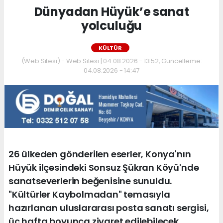
Dünyadan Hüyük’e sanat
yolculuğu
KÜLTÜR
(Web Sitesi) - Web Sitesi | 04.08.2026 - 13:52, Güncelleme:
04.08.2026 - 14:47
26 ülkeden gönderilen eserler, Konya'nın
Hüyük ilçesindeki Sonsuz Şükran Köyü'nde
sanatseverlerin beğenisine sunuldu.
"Kültürler Kaybolmadan" temasıyla
hazırlanan uluslararası posta sanatı sergisi,
üç hafta boyunca ziyaret edilebilecek.