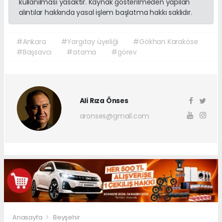
kullanılması yasaktır. Kaynak gösterilmeden yapılan
alıntılar hakkında yasal işlem başlatma hakkı saklıdır.
#Ankara
#Yargıtay üyeliği
#Gökhan Karaköse
#Başsavcı
#atama
#görev
Ali Rıza Önses
aronses@gmail.com
Anasayfa
Beyşehir