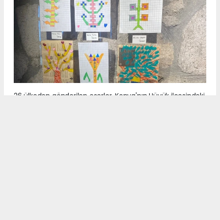
26 ülkeden gönderilen eserler, Konya'nın Hüyük ilçesindeki
Sonsuz Şükran Köyü'nde sanatseverlerin beğenisine
sunuldu.
4
/4