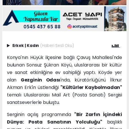
Erkek
|
Kadın
(Haberi Sesli Oku)
Konya'nın Hüyük ilçesine bağlı Çavuş Mahallesi'nde
bulunan Sonsuz Şükran Köyü, uluslararası bir kültür
ve sanat etkinliğine ev sahipliği yaptı. Köyde yer
alan
Gezginin Odası
'nda, küratörlüğünü İlknur
Akman Erk'in üstlendiği
"Kültürler Kaybolmadan"
temalı Uluslararası Mail Art (Posta Sanatı) Sergisi
sanatseverlerle buluştu.
Serginin açılış programında
"Bir Zarfın İçindeki
Dünya: Posta Sanatının Yolculuğu"
başlıklı