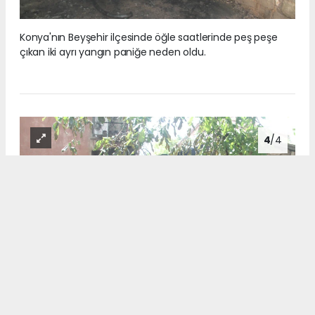
Konya'nın Beyşehir ilçesinde öğle saatlerinde peş peşe
çıkan iki ayrı yangın paniğe neden oldu.
4
/4