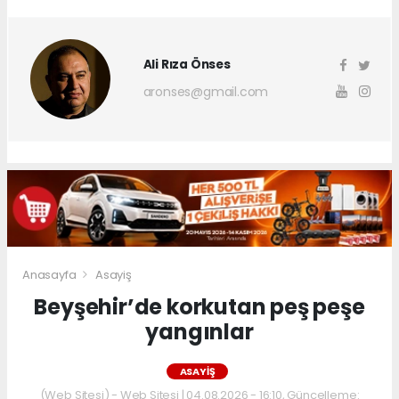
Ali Rıza Önses
aronses@gmail.com
Anasayfa
Asayiş
Beyşehir’de korkutan peş peşe
yangınlar
ASAYIŞ
(Web Sitesi) - Web Sitesi | 04.08.2026 - 16:10, Güncelleme: