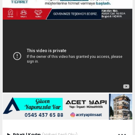
Erkek
|
Kadın
(Haberi Sesli Oku)