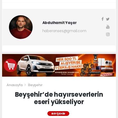
Abdulhamit Yaşar
haberonses@gmail.com
Anasayfa
Beyşehir
Beyşehir’de hayırseverlerin
eseri yükseliyor
BEYŞEHIR