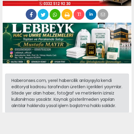
Haberonses.com, yerel habercilik anlayışıyla kendi
editoryal kadrosu tarafından üretilen içerikleri yayımlar.
Sitede yer alan haber, fotoğraf ve metinlerin izinsiz
kullanılması yasaktır. Kaynak gösterilmeden yapılan
alıntılar hakkında yasal işlem başlatma hakkı saklıdır.
#konya
#beyşehir
#göl generi
#dernek
#yeni
#bina